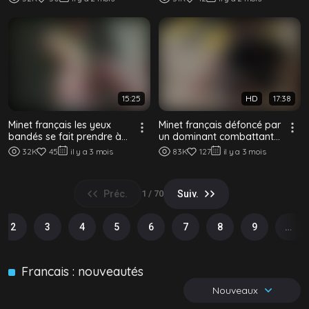
intens...
15:25
HD
17:38
Minet français les yeux
Minet français défoncé par
bandés se fait prendre à
un dominant combattant
cru à deux dans un
arabe dans un parking
32K
45
il y a 3 mois
83K
127
il y a 3 mois
bâtiment aband...
Préc.
Suiv.
1 / 70
2
3
4
5
6
7
8
9
…
Francais : nouveautés
Nouveaux