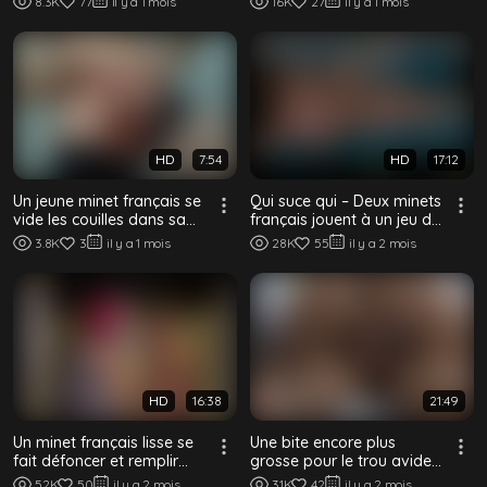
8.3K
77
il y a 1 mois
16K
27
il y a 1 mois
bois
HD
7:54
HD
17:12
Un jeune minet français se
Qui suce qui – Deux minets
vide les couilles dans sa
français jouent à un jeu de
salle de bain
pipe coquin
3.8K
3
il y a 1 mois
28K
55
il y a 2 mois
HD
16:38
21:49
Un minet français lisse se
Une bite encore plus
fait défoncer et remplir
grosse pour le trou avide
sans capote – Anulingus
du minet français
52K
50
il y a 2 mois
31K
42
il y a 2 mois