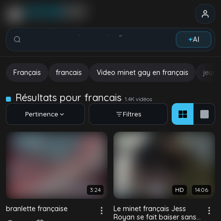
Rechercher vidéos, modèles, tags...
AI
Français
francais
Video minet gay en français
jeune
Résultats pour francais
1.4K vidéos
Pertinence
Filtres
3:24
HD
14:06
branlette française
Le minet français Jess
Royan se fait baiser sans