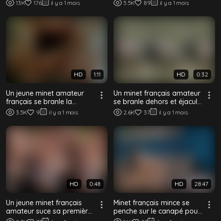
queue en plein air dans
grosse bite dans la salle
13K
176
il y a 1 mois
5.5K
89
il y a 1 mois
l'herbe
de bain
HD
1:11
HD
0:32
Un jeune minet amateur
Un minet français amateur
français se branle la
se branle dehors et éjacule
grosse queue et éjacule
partout sur un arbre
3.5K
9
il y a 1 mois
2.6K
37
il y a 1 mois
dans sa main
HD
0:48
HD
28:47
Un jeune minet français
Minet français mince se
amateur suce sa première
penche sur le canapé pour
bite en plein air dans les
une baise sans capote