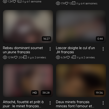
1.2K
1
il y a 1 semaine
capote par un latino bien
17K
12
il y a 4 semaines
chaud à...
16:27
0:44
Rebeu dominant soumet
Lascar doigte le cul d’un
un jeune français
JH français
129K
204
il y a 2 années
6.3K
6
il y a 2 années
HD
38:28
19:36
Attaché, fouetté et prêt à
Deux minets français
jouir : le minet français
minces font l’amour et