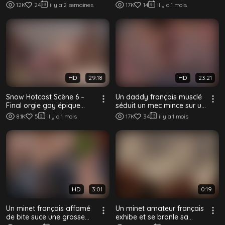
Valentin Meunier ligoté au
baisent sans capote dans
12K
24
il y a 2 semaines
17K
14
il y a 1 mois
li...
une séance in...
HD
29:18
HD
23:21
Snow Hotcast Scène 6 –
Un daddy français musclé
Final orgie gay épique
séduit un mec mince sur un
avec minets et mecs
yacht de luxe pour une
8.1K
5
il y a 1 mois
17K
34
il y a 1 mois
français
baise s...
HD
3:01
0:19
Un minet français affamé
Un minet amateur français
de bite suce une grosse
exhibe et se branle sa