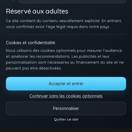
mecs frais se faire exploser sans aucune retenue.
francais
t'offre du 100% twink. Kiffe des scènes moites avec des mecs
Réservé aux adultes
excités. Continue de fouiller et découvre encore d'autres scènes
hot sur Jeune-Gay.fr !
Ce site contient du contenu sexuellement explicite. En entrant,
vous confirmez avoir l’âge légal requis dans votre pays.
Cookies et confidentialité
Nous utilisons des cookies optionnels pour mesurer l’audience
et améliorer les recommandations. Les publicités et leur
personnalisation sont nécessaires au financement du site et ne
peuvent pas être désactivées.
ACCUEIL
INSCRIPTION
SE CONNECTER
SUPPORT / CONTACT
Accepter et entrer
CONDITIONS D'UTILISATION
DMCA
18 U.S.C. 2257
GÉRER LES COOKIES
Continuer sans les cookies optionnels
Pose-toi et matte des minets qui baisent. Une idée, une envie ? Dis-nous tout.
Personnaliser
Vidéos
Catégories
Modèles
Plus
Quitter ce site
© 2026.
Twink Tube
Reels
- Tous droits réservés.