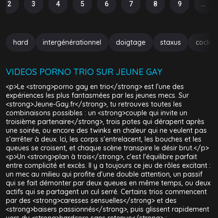
2
3
4
5
6
7
8
9
…
hard
intergénérationnel
doigtage
staxus
cocky
VIDEOS PORNO TRIO SUR JEUNE GAY
<p>Le <strong>porno gay en trio</strong> est l'une des
expériences les plus fantasmées par les jeunes mecs. Sur
<strong>Jeune-Gay.fr</strong>, tu retrouves toutes les
combinaisons possibles : un <strong>couple qui invite un
troisième partenaire</strong>, trois potes qui dérapent après
une soirée, ou encore des twinks en chaleur qui ne veulent pas
s'arrêter à deux. Ici, les corps s'entrelacent, les bouches et les
queues se croisent, et chaque scène transpire le désir brut.</p>
<p>Un <strong>plan à trois</strong>, c'est l'équilibre parfait
entre complicité et excès. Il y a toujours ce jeu de rôles excitant :
un mec au milieu qui profite d'une double attention, un passif
qui se fait démonter par deux queues en même temps, ou deux
actifs qui se partagent un cul serré. Certains trios commencent
par des <strong>caresses sensuelles</strong> et des
<strong>baisers passionnés</strong>, puis glissent rapidement