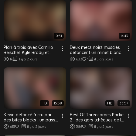
0:51
14:43
Plan à trois avec Camillo
Deux mecs noirs musclés
Beischel, Kyle Brady et
défoncent un minet blanc
Johnny Eilish
svelte – Plan à trois
16
il y a 2 jours
633
1
il y a 2 jours
interracial
HD
15:38
HD
33:57
Kevin défoncé à cru par
Best Of Threesomes Partie
des bites blacks : un passif
2 : des gars tchèques de la
blond en harnais sert deux
rue convaincus de faire
615
1
il y a 2 jours
586
1
il y a 2 jours
bl...
leur...