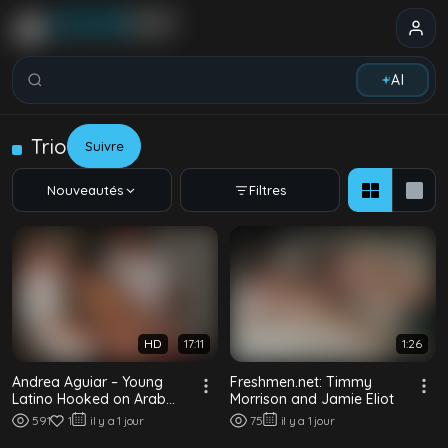
Rechercher vidéos, modèles, tags...
AI
Trio
Suivre
Nouveautés
Filtres
HD
17:11
1:26
Andrea Aguiar – Young
Freshmen.net: Timmy
Latino Hooked on Arab
Morrison and Jamie Eliot
Guys 1 : Un minet svelte
591
1
il y a 1 jour
75
il y a 1 jour
baisé barebac...