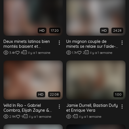
HD
17:20
HD
24:28
Deux minets latinos bien
Un mignon couple de
montés baisent et
minets se relaie sur l'aide-
remplissent leur bottom
soignant bien monté dans
3.4K
8
il y a 1 semaine
1.7K
2
il y a 1 semaine
lisse sans capote
un plan à...
HD
22:08
1:00
Wild In Rio – Gabriel
Jamie Durrell, Bastian Dufy
Coimbra, Elijah Zayne &
et Enrique Vera
Matheus Matos, plan à
2.9K
9
il y a 1 semaine
7
il y a 1 semaine
trois bareback