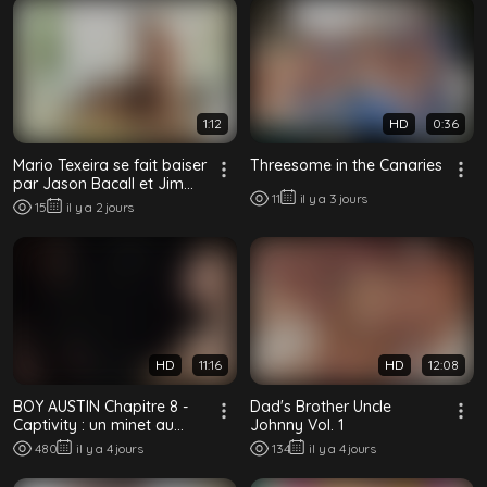
1:12
HD
0:36
Mario Texeira se fait baiser
Threesome in the Canaries
par Jason Bacall et Jim
11
il y a 3 jours
Durden
15
il y a 2 jours
HD
11:16
HD
12:08
BOY AUSTIN Chapitre 8 -
Dad's Brother Uncle
Captivity : un minet au
Johnny Vol. 1
collier à genoux dans le
480
il y a 4 jours
134
il y a 4 jours
noir, uti...