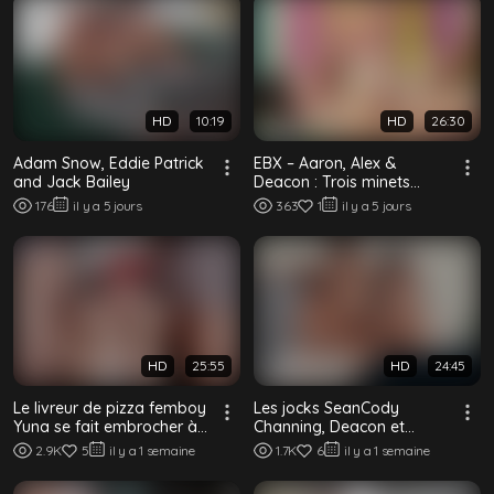
HD
10:19
HD
26:30
Adam Snow, Eddie Patrick
EBX – Aaron, Alex &
and Jack Bailey
Deacon : Trois minets
lèchent des bonbons &
176
il y a 5 jours
363
1
il y a 5 jours
baisent bareback
HD
25:55
HD
24:45
Le livreur de pizza femboy
Les jocks SeanCody
Yuna se fait embrocher à
Channing, Deacon et
cru par deux gamers
Gryphon partagent un
2.9K
5
il y a 1 semaine
1.7K
6
il y a 1 semaine
plan à trois cru