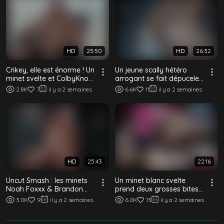
HD
25:50
HD
26:32
Crikey, elle est énorme ! Un
Un jeune scally hétéro
minet svelte et ColbyKnox
arrogant se fait dépuceler
échangent leurs charges à
et asperger par deux
2.8K
7
il y a 2 semaines
6.6K
11
il y a 2 semaines
c...
Britannique...
HD
25:43
22:16
Uncut Smash : les minets
Un minet blanc svelte
Noah Foxxx & Brandon
prend deux grosses bites
Dallas se partagent la bite
noires dans un plan à trois
3.0K
9
il y a 2 semaines
6.0K
13
il y a 2 semaines
non circ...
BBC san...