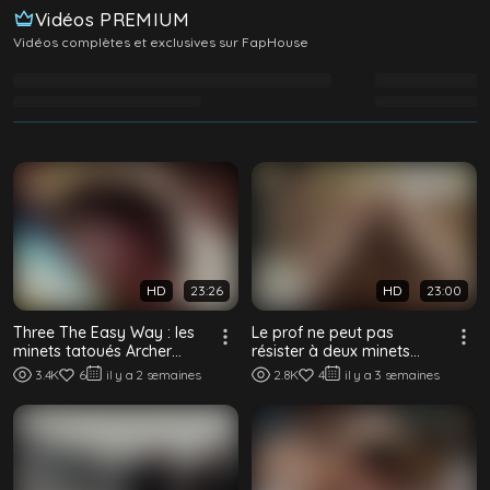
Vidéos PREMIUM
Vidéos complètes et exclusives sur FapHouse
Chargement des vidéos Premium…
HD
23:26
HD
23:00
Three The Easy Way : les
Le prof ne peut pas
minets tatoués Archer
résister à deux minets
Black, CJ Parker & Tyler
excités en uniforme
3.4K
6
il y a 2 semaines
2.8K
4
il y a 3 semaines
Moore bais...