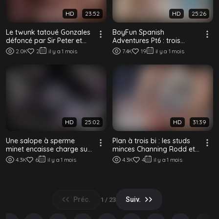
HD
23:52
HD
25:26
Le twunk tatoué Gonzales
BoyFun Spanish
défoncé par Sir Peter et
Adventures Pt6 : trois
Marlon Costa
minets baisent sans
2.0K
2
il y a 1 mois
7.4K
19
il y a 1 mois
capote dehors au bord
de...
HD
25:02
HD
31:39
Une salope à sperme
Plan à trois bi : les studs
minet encaisse charge sur
minces Channing Rodd et
charge à cru
Jayden Marcos se
4.3K
6
il y a 1 mois
4.3K
4
il y a 1 mois
partagent une...
Préc.
Suiv.
1 / 23