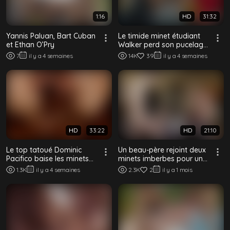
1:16
HD
31:32
Yannis Paluan, Bart Cuban
Le timide minet étudiant
et Ethan O’Pry
Walker perd son pucelage
dans un plan à trois bi
7
il y a 4 semaines
14K
39
il y a 4 semaines
sans capote
HD
33:22
HD
21:10
Le top tatoué Dominic
Un beau-père rejoint deux
Pacifico baise les minets
minets imberbes pour un
Andy Taylor et Ian Levine
plan à trois à cru au salon
1.3K
il y a 4 semaines
2.3K
2
il y a 1 mois
sans capote