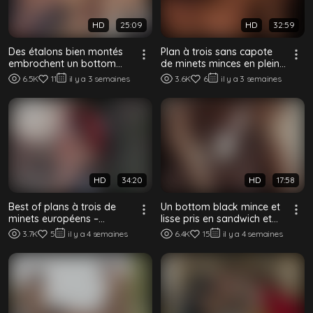
HD
25:09
HD
32:59
Des étalons bien montés
Plan à trois sans capote
embrochent un bottom
de minets minces en plein
minet soumis
air parmi d’anciennes
6.5K
11
il y a 3 semaines
3.6K
6
il y a 3 semaines
ruines de...
HD
34:20
HD
17:58
Best of plans à trois de
Un bottom black mince et
minets européens –
lisse pris en sandwich et
Compilation bareback
breedé par deux tops
3.7K
5
il y a 4 semaines
6.4K
15
il y a 4 semaines
blacks bie...