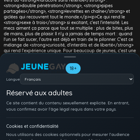
vers du <strong>hardcore sans retenue</strong> :
<strong>double pénétration</strong>, <strong>pipes
partagées</strong>, <strong>levrettes en chaîne</strong> et
giclées qui recouvrent tout le monde.</p><p>Ce qui rend le
<strong>sexe à trois</strong> si excitant, c'est l'intensité. Les
mecs aiment ça parce que tout se multiplie : plus de bites, plus
de mains, plus de plaisir. Il n'y a jamais de temps mort : quand
l'un se fait sucer, l'autre est déjà en train de le pilonner. C'est ce
mélange de <strong>curiosité, d'interdits et de liberté</strong>
qui rend l'expérience unique. Pour beaucoup de jeunes, c'est une
première découverte du sexe à plusieurs ; pour d'autres, c'est
juste le kiff d'aller plus loin et de partager l'adrénaline d'un
moment à plusieurs.</p><p>La catégorie <strong>Trio</strong>
18+
met en avant les <strong>plans à trois gays les plus
chauds</strong> : des <strong>étudiants qui
Langue
expérimentent</strong>, des <strong>couples qui
s'ouvrent</strong>, et des <strong>twinks déchaînés</strong>
Réservé aux adultes
qui testent toutes les positions. Si tu kiffes les <strong>scènes à
plusieurs</strong>, c'est ici que tu trouveras ton bonheur : le
Ce site contient du contenu sexuellement explicite. En entrant,
vrai porno gay à trois, spontané, sauvage et excitant. Tous les
vous confirmez avoir l’âge légal requis dans votre pays.
modèles ont 18 ans ou plus.</p>
Cookies et confidentialité
Nous utilisons des cookies optionnels pour mesurer l’audience