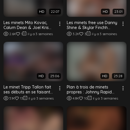
HD
22:07
HD
23:01
Les minets Mito Kovac,
Les minets free use Danny
Calum Dean & Joel Kris
Shine & Skylar Finchh
partagent de la triple
utilisés à cru par daddy
2.6K
1
il y a 3 semaines
3.2K
3
il y a 3 semaines
viande dans u...
Mick Weston
HD
25:06
HD
25:28
Le minet Tripp Tallon fait
Plan à trois de minets
ses débuts en se faisant
propres : Johnny Rapid
défoncer le cul par les
baise Masyn Thorne &
5.1K
13
il y a 3 semaines
4.8K
10
il y a 3 semaines
daddie...
Blake Dyson