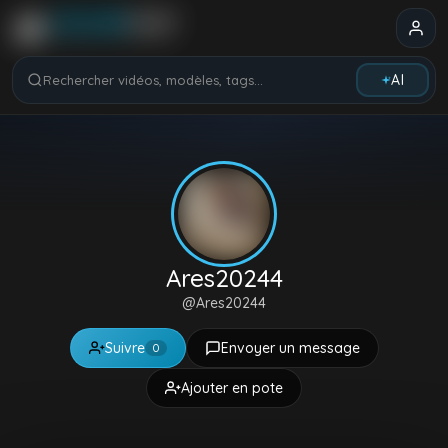
Rechercher vidéos, modèles, tags...
AI
Ares20244
@Ares20244
Suivre
Envoyer un message
0
Ajouter en pote