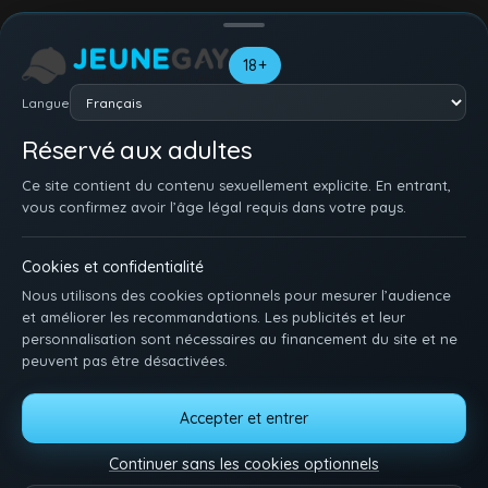
Mon profil
Mes playlists
Vidéos favorites
Albums f
18+
Albums de Ares20244 (0)
Langue
Tous (0)
Réservé aux adultes
Rien à mater ici pour l'instant.
Ce site contient du contenu sexuellement explicite. En entrant,
vous confirmez avoir l’âge légal requis dans votre pays.
Cookies et confidentialité
Nous utilisons des cookies optionnels pour mesurer l’audience
et améliorer les recommandations. Les publicités et leur
personnalisation sont nécessaires au financement du site et ne
peuvent pas être désactivées.
ACCUEIL
INSCRIPTION
SE CONNECTER
SUPPORT / CONTACT
Accepter et entrer
CONDITIONS D'UTILISATION
DMCA
18 U.S.C. 2257
GÉRER LES COOKIES
Continuer sans les cookies optionnels