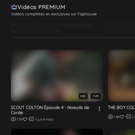
Vidéos PREMIUM
Vidéos complètes et exclusives sur FapHouse
Chargement des vidéos Premium…
HD
7:45
SCOUT COLTON Épisode 4 - Noeuds de
THE BOY COLE 
Corde
1.6K
1
il
1.3K
1
il y a 4 mois