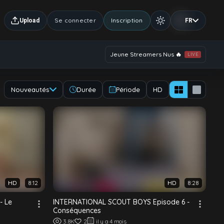
Se connecter
Inscription
Upload
FR
Jeune Streamers Nus 🔥
LIVE
Nouveautés
Durée
Période
HD
HD
8:12
HD
8:28
- Le
INTERNATIONAL SCOUT BOYS Episode 6 -
Conséquences
3.8K
2
il y a 4 mois