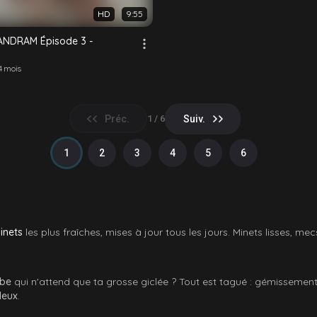
HD
9:55
ANDRAM Épisode 3 -
 4 mois
Préc.
Suiv.
1 / 6
1
2
3
4
5
6
inets
les plus fraîches, mises à jour tous les jours. Minets lisses, m
rbe
qui n'attend que ta grosse giclée ? Tout est tagué : gémissements
deux
.