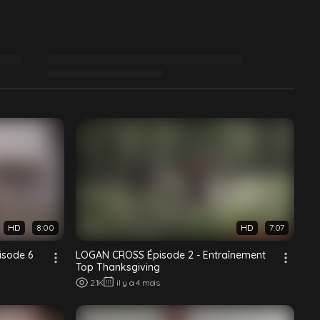
HD
8:00
HD
7:07
isode 6
LOGAN CROSS Épisode 2 - Entraînement
Top Thanksgiving
2.1K
il y a 4 mois