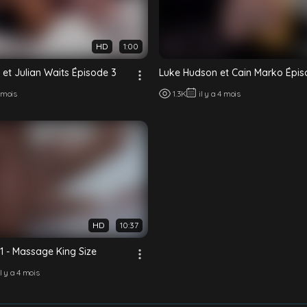
HD
1:00
et Julian Waits Épisode 3
Luke Hudson et Cain Marko Épis
4 mois
1.3K
il y a 4 mois
HD
10:37
1 - Massage King Size
il y a 4 mois