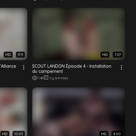
HD
9:11
HD
7:07
Alliance
SCOUT LANDON Épisode 4 - Installation
du campement
1.4K
il y a 4 mois
HD
10:05
HD
8:00