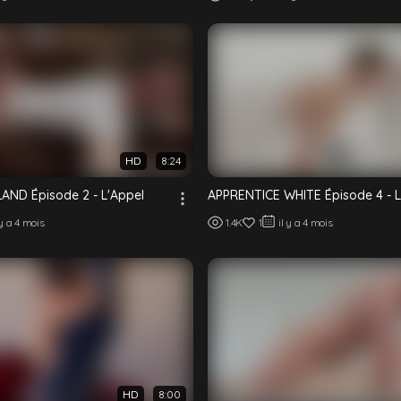
HD
8:24
AND Épisode 2 - L'Appel
APPRENTICE WHITE Épisode 4 - L'
 y a 4 mois
1.4K
1
il y a 4 mois
HD
8:00