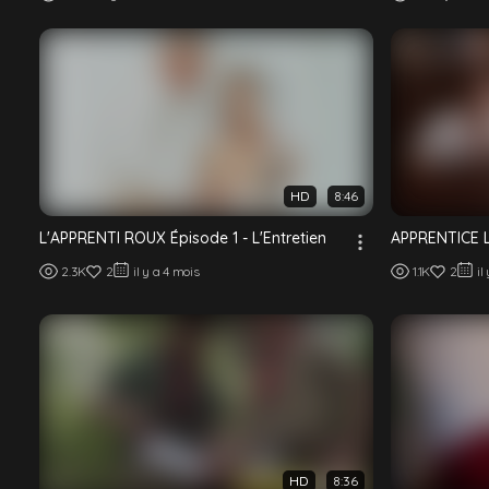
Josh Brady
Helmut Huxley
Adam Keller
Chester Pool
Olek Oneight
Sammy Eros
HD
8:46
L'APPRENTI ROUX Épisode 1 - L'Entretien
APPRENTICE L
2.3K
2
il y a 4 mois
1.1K
2
il
HD
8:36