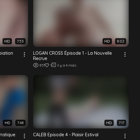
HD
7:53
HD
8:02
piation
LOGAN CROSS Épisode 1 - La Nouvelle
Recrue
851
1
il y a 4 mois
HD
7:48
HD
7:17
Pratique
CALEB Episode 4 - Plaisir Estival