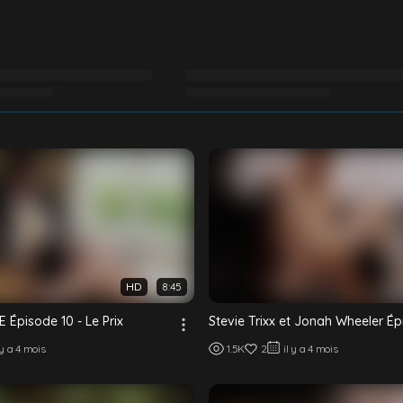
HD
8:45
Épisode 10 - Le Prix
Stevie Trixx et Jonah Wheeler Ép
 y a 4 mois
1.5K
2
il y a 4 mois