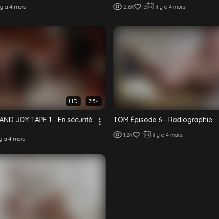
l y a 4 mois
2.6K
5
il y a 4 mois
HD
7:54
AND JOY TAPE 1 - En sécurité
TOM Épisode 6 - Radiographie
1.2K
1
il y a 4 mois
 y a 4 mois