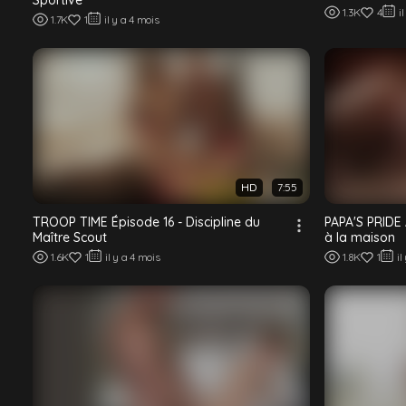
Sportive
1.3K
4
i
1.7K
1
il y a 4 mois
HD
7:55
TROOP TIME Épisode 16 - Discipline du
PAPA'S PRIDE 
Maître Scout
à la maison
1.6K
1
il y a 4 mois
1.8K
1
il