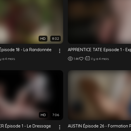
HD
8:02
pisode 18 - La Randonnée
APPRENTICE TATE Episode 1 - Ex
 y a 4 mois
1.4K
1
il y a 4 mois
HD
7:06
R Épisode 1 - Le Dressage
AUSTIN Épisode 26 - Formation 