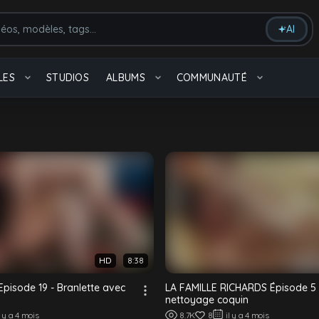
AI
massage
Arabe
LES
STUDIOS
ALBUMS
COMMUNAUTÉ
Tout voir
Beaux gosses
4.4K videos
HD
8:38
Européens
pisode 19 - Branlette avec
LA FAMILLE RICHARDS Épisode 5 
12 videos
nettoyage coquin
Tout voir
l y a 4 mois
8.7K
8
il y a 4 mois