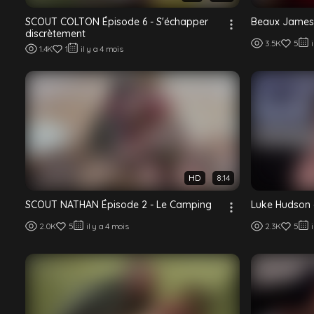
SCOUT COLTON Épisode 6 - S'échapper
Beaux James 
discrètement
3.5K
5
1.4K
1
il y a 4 mois
HD
8:14
SCOUT NATHAN Épisode 2 - Le Camping
Luke Hudson 
2.0K
5
il y a 4 mois
2.3K
5