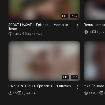
HD
7:03
SCOUT MAXWELL Épisode 1 - Monter la
Beaux James 
Tente
1.1K
il y a 
1.9K
1
il y a 4 mois
HD
8:17
L'APPRENTI TYLER Épisode 1 - L'Entretien
MAX Épisode 
1.5K
il y a 4 mois
2.9K
2