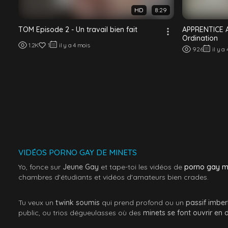
HD
8:29
TOM Episode 2 - Un travail bien fait
APPRENTICE 
Ordination
1.2K
1
il y a 4 mois
926
il y a
VIDÉOS PORNO GAY DE MINETS
Yo, fonce sur
Jeune Gay
et tape-toi les vidéos de
porno gay m
chambres d'étudiants et vidéos d'amateurs bien crades.
Tu veux un
twink soumis
qui prend profond ou un
passif imbe
public, ou trios dégueulasses où des
minets se font ouvrir en 