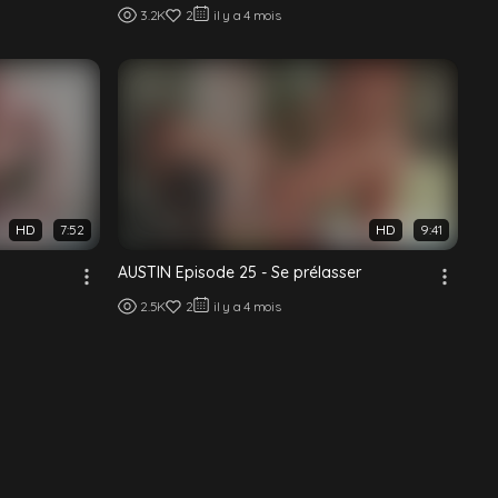
3.2K
2
il y a 4 mois
HD
7:52
HD
9:41
AUSTIN Episode 25 - Se prélasser
2.5K
2
il y a 4 mois