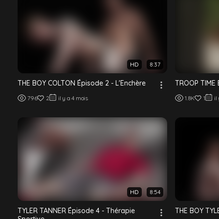
HD
8:37
THE BOY COLTON Épisode 2 - L'Enchère
TROOP TIME É
796
2
il y a 4 mois
1.8K
1
il
HD
8:54
TYLER TANNER Épisode 4 - Thérapie
THE BOY TYLE