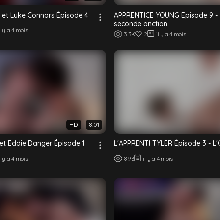
et Luke Connors Épisode 4
APPRENTICE YOUNG Episode 9 -
seconde onction
il y a 4 mois
3.3K
2
il y a 4 mois
HD
8:01
et Eddie Danger Épisode 1
L'APPRENTI TYLER Épisode 3 - L'
il y a 4 mois
893
il y a 4 mois