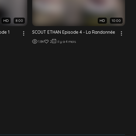
HD
8:00
HD
10:00
ode 1
SCOUT ETHAN Episode 4 - La Randonnée
1.8K
2
il y a 4 mois