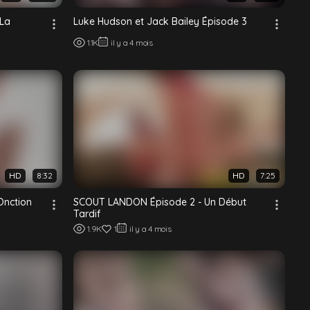
 La
Luke Hudson et Jack Bailey Épisode 3
1.1K
il y a 4 mois
HD
8:32
HD
7:25
Onction
SCOUT LANDON Épisode 2 - Un Début
Tardif
1.9K
1
il y a 4 mois