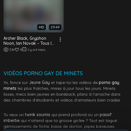
HD
29:49
Archer Black, Gryphon
Noon, Ian Novak – Tous les
mecs sont là
3.1K
8
il y a 4 mois
VIDÉOS PORNO GAY DE MINETS
Yo, fonce sur
Jeune Gay
et tape-toi les vidéos de
porno gay
minets
les plus fraîches, mises à jour tous les jours. Minets
lisses, mecs bien jeunes en bareback, plans à l'arrache dans
des chambres d'étudiants et vidéos d'amateurs bien crades.
Tu veux un
twink soumis
qui prend profond ou un
passif
imberbe
qui n'attend que ta grosse giclée ? Tout est tagué :
gémissements de fiotte, baise de dortoir, pipes baveuses,