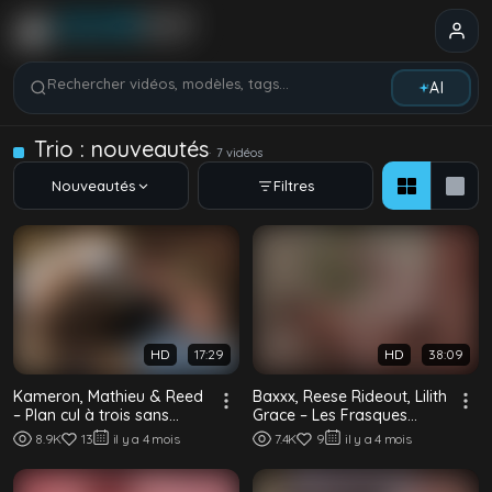
Rechercher vidéos, modèles, tags...
AI
Trio : nouveautés
7 vidéos
Nouveautés
Filtres
HD
17:29
HD
38:09
Kameron, Mathieu & Reed
Baxxx, Reese Rideout, Lilith
– Plan cul à trois sans
Grace – Les Frasques
capote
Bisexuelles de la Copine,
8.9K
13
il y a 4 mois
7.4K
9
il y a 4 mois
Sc1