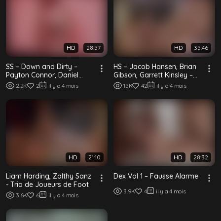
HD
28:57
HD
35:46
SS – Down and Dirty –
HS – Jacob Hansen, Brian
Payton Connor, Daniel
Gibson, Garrett Kinsley –
Hausser et Adam Strong
La Maison du Lac : Épisode
2.2K
2
il y a 4 mois
15K
42
il y a 4 mois
Trois
HD
21:10
HD
28:32
Liam Harding, Zalthy Sanz
Dex Vol 1 – Fausse Alarme
- Trio de Joueurs de Foot
3.9K
4
il y a 4 mois
3.6K
6
il y a 4 mois