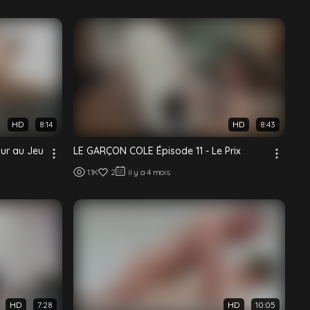
HD
8:14
HD
8:43
ur au Jeu
LE GARÇON COLE Épisode 11 - Le Prix
1.1K
2
il y a 4 mois
HD
7:28
HD
10:05