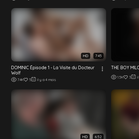
Brad Fitt
Mickey Knox
Wyatt Walker
David Doren
Cameron Basinger
Trey Ryan
HD
7:45
DOMINIC Épisode 1 - La Visite du Docteur
THE BOY MILO 
Wolf
1.5K
3
i
7.4K
5
il y a 4 mois
HD
6:52