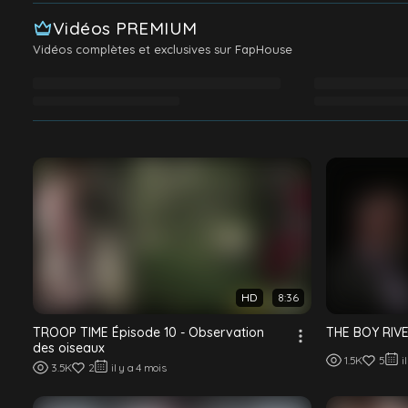
Vidéos PREMIUM
Vidéos complètes et exclusives sur FapHouse
Chargement des vidéos Premium…
HD
8:36
TROOP TIME Épisode 10 - Observation
THE BOY RIVER
des oiseaux
1.5K
5
i
3.5K
2
il y a 4 mois