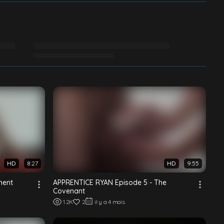
HD
8:27
HD
9:55
ment
APPRENTICE RYAN Episode 5 - The
Covenant
1.2K
2
il y a 4 mois