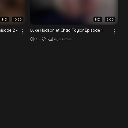
HD
10:20
HD
8:00
isode 2 -
Luke Hudson et Chad Taylor Episode 1
1.5K
3
il y a 4 mois