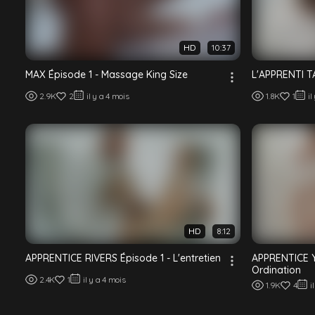
HD
10:37
MAX Épisode 1 - Massage King Size
L'APPRENTI TA
2.9K
2
il y a 4 mois
1.8K
1
il
HD
8:12
APPRENTICE RIVERS Épisode 1 - L'entretien
APPRENTICE Y
Ordination
2.4K
1
il y a 4 mois
1.9K
4
i