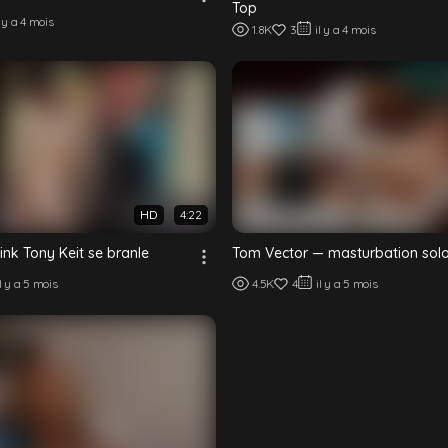
Top
l y a 4 mois
1.8K
3
il y a 4 mois
HD
4:22
nk Tony Keit se branle
Tom Vector — masturbation sol
il y a 5 mois
4.5K
4
il y a 5 mois