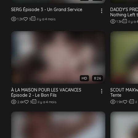
SERG Épisode 3 - Un Grand Service
DADDY'S PRID
Nothing Left 
1.2K
3
il y a 4 mois
1.3K
il y a
HD
8:26
À LA MAISON POUR LES VACANCES
SCOUT MAXWEL
Épisode 2 - Le Bon Fils
Tente
2.6K
3
il y a 4 mois
1.9K
1
i