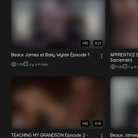
HD
8:21
Beaux James et Baily Wylde Épisode 1
APPRENTICE B
Sacrement
1.0K
il y a 4 mois
1.0K
il y a
HD
8:18
TEACHING MY GRANDSON Épisode 2 -
Beaux James 