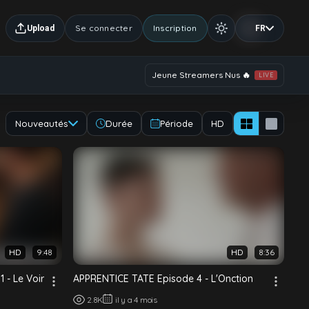
Se connecter
Inscription
Upload
FR
Jeune Streamers Nus 🔥
LIVE
Nouveautés
Durée
Période
HD
HD
9:48
HD
8:36
 - Le Voir
APPRENTICE TATE Episode 4 - L'Onction
2.8K
il y a 4 mois