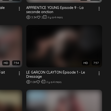
ale
APPRENTICE YOUNG Episode 9 - La
seconde onction
3.3K
2
il y a 4 mois
HD
7:54
HD
7:57
Fait
LE GARÇON CLAYTON Épisode 1 - Le
Dressage
1.0K
1
il y a 4 mois