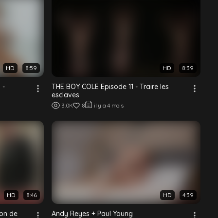
HD
8:59
HD
8:39
 -
THE BOY COLE Episode 11 - Traire les
esclaves
3.0K
8
il y a 4 mois
HD
8:46
HD
4:39
ion de
Andy Reyes + Paul Young