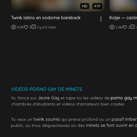
HD
4:19
Twink latino en sodomie bareback
Koljei — cast
4.2K
5
il y a 5 mois
2.6K
2
VIDÉOS PORNO GAY DE MINETS
Yo, fonce sur
Jeune Gay
et tape-toi les vidéos de
porno gay m
chambres d'étudiants et vidéos d'amateurs bien crades.
Tu veux un
twink soumis
qui prend profond ou un
passif imbe
public, ou trios dégueulasses où des
minets se font ouvrir en 