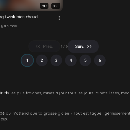
HD
4:21
ing twink bien chaud
il y a 5 mois
Préc.
Suiv.
1 / 6
1
2
3
4
5
6
inets
les plus fraîches, mises à jour tous les jours. Minets lisses, m
rbe
qui n'attend que ta grosse giclée ? Tout est tagué : gémissements
deux
.