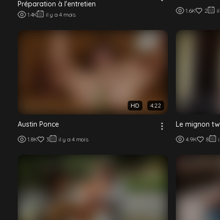
Préparation à l'entretien
1.6K
2
i
1.4K
il y a 4 mois
HD
4:22
Austin Ponce
Le mignon twi
1.8K
3
il y a 4 mois
4.9K
8