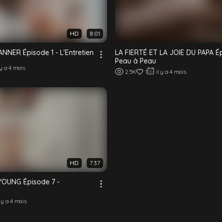
HD
8:01
NNER Épisode 1 - L'Entretien
LA FIERTÉ ET LA JOIE DU PAPA Ép
Peau à Peau
 y a 4 mois
2.5K
1
il y a 4 mois
HD
7:37
OUNG Épisode 7 -
l y a 4 mois