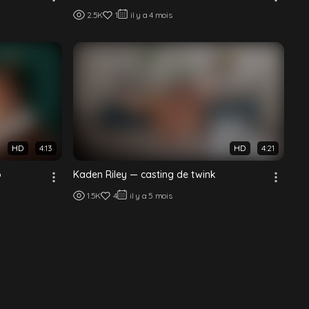
2.5K
1
il y a 4 mois
HD
4:13
HD
4:21
o
Kaden Riley — casting de twink
1.5K
4
il y a 5 mois