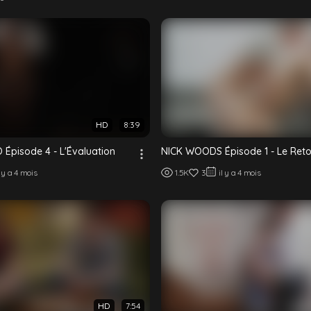
HD
8:39
Épisode 4 - L'Évaluation
NICK WOODS Épisode 1 - Le Reto
l y a 4 mois
1.5K
3
il y a 4 mois
HD
7:54