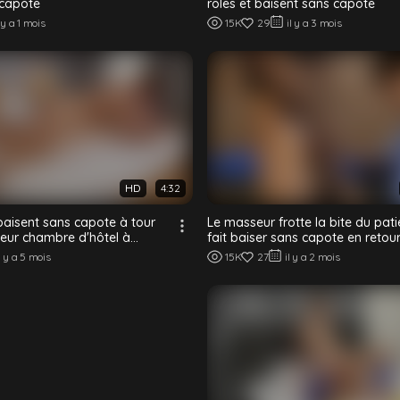
 capote
rôles et baisent sans capote
l y a 1 mois
15K
29
il y a 3 mois
HD
4:32
baisent sans capote à tour
Le masseur frotte la bite du pati
leur chambre d'hôtel à
fait baiser sans capote en retou
l y a 5 mois
15K
27
il y a 2 mois