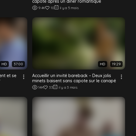
capote après un dîner romantique
9.4K
10
il y a 5 mois
HD
37:00
HD
19:29
ent et se
Accueillir un invité bareback – Deux jolis
r
minets baisent sans capote sur le canapé
14K
33
il y a 3 mois