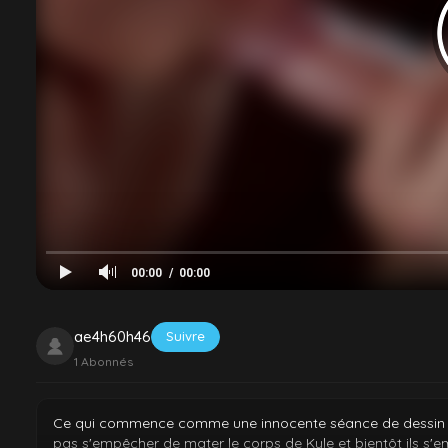
Manuel Emilio
Jayden Marcos
Brayden St. Jaymes
Josh Cannon
Diego Starr
Marcus Barrett
00:00
00:00
ae4h60h46
Suivre
1
Abonnés
Ce qui commence comme une innocente séance de dessin entr
pas s'empêcher de mater le corps de Kyle et bientôt ils s'e