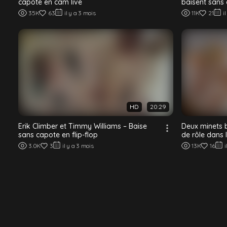
capote en cam live
baisent sans
35K
63
il y a 3 mois
11K
21
i
HD
20:29
Erik Climber et Timmy Williams – Baise
Deux minets 
sans capote en flip-flop
de rôle dans 
Prague
3.0K
3
il y a 3 mois
13K
16
i