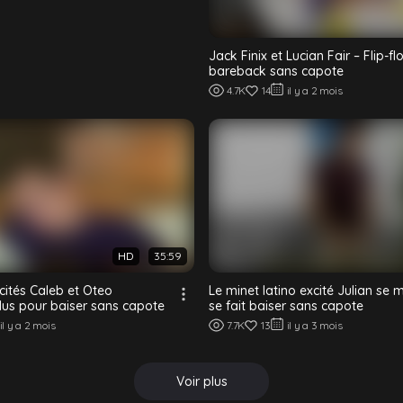
Jack Finix et Lucian Fair – Flip-fl
bareback sans capote
4.7K
14
il y a 2 mois
HD
35:59
cités Caleb et Oteo
Le minet latino excité Julian se 
lus pour baiser sans capote
se fait baiser sans capote
il y a 2 mois
7.7K
13
il y a 3 mois
Voir plus