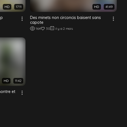
HD
17:11
HD
41:49
op
Des minets non circoncis baisent sans
capote
16K
30
il y a 2 mois
HD
11:42
montre et