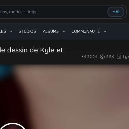
AI
massage
Arabe
LES
STUDIOS
ALBUMS
COMMUNAUTÉ
Tout voir
 de dessin de Kyle et
32:24
5.5K
il y
Bareback
6.4K videos
Fellation
3.9K videos
Tout voir