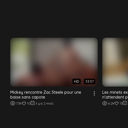
HD
33:57
Mickey rencontre Zac Steele pour une
Les minets ex
baise sans capote
n'attendent p
7.3K
10
il y a 2 mois
6.2K
13