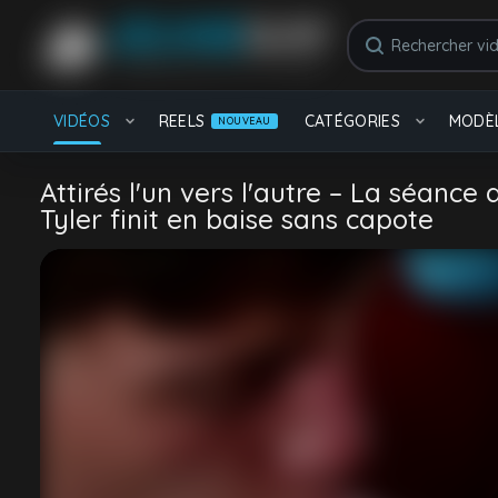
RECHERCHES POPULAIRES
Français
femboy
Daddy
Black
solo
VIDÉOS
REELS
CATÉGORIES
MODÈ
NOUVEAU
rebeu
CATÉGORIES
Attirés l'un vers l'autre – La séance
Tyler finit en baise sans capote
Américain
Beaux gosses
629 videos
4.5K videos
Etudiant
Orgie
1.1K videos
1.1K videos
MODÈLES