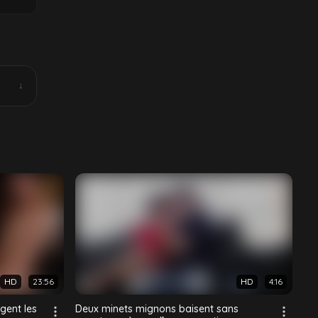
'à ce
↓
HD
23:56
HD
4:16
gent les
Deux minets mignons baisent sans