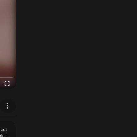
peut
le la