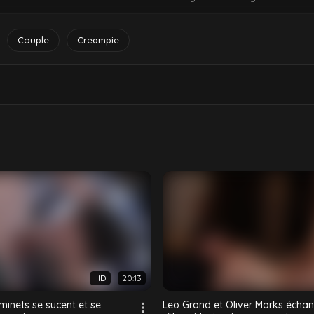
 pénétrer sans capote. Kyle pilonne le cul serré de Tyler à cru jusqu
Couple
Creampie
HD
20:13
inets se sucent et se
Leo Grand et Oliver Marks échan