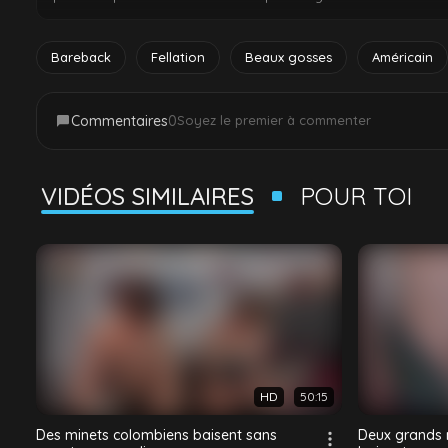
bite dure de Tyler avant de le pencher sur le bureau et de le
qu'ils jouissent tous les deux fort.
Bareback
Fellation
Beaux gosses
Américain
Commentaires
0
Soyez le premier à commenter
VIDÉOS SIMILAIRES
POUR TOI
HD
50:15
Des minets colombiens baisent sans
Deux grands m