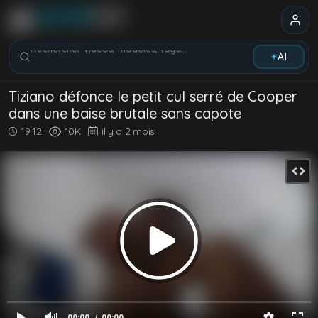
Rechercher vidéos, modèles, tags...
AI
Tiziano défonce le petit cul serré de Cooper
dans une baise brutale sans capote
19:12
10K
il y a 2 mois
00:00
00:00