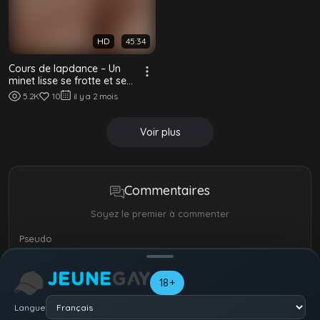
HD
45:34
Cours de lapdance – Un
minet lisse se frotte et se
fait baiser sans capote
5.2K
10
il y a 2 mois
Voir plus
Commentaires
Soyez le premier à commenter
Pseudo
18+
Langue