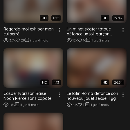
HD
0:12
HD
26:42
Regarde-moi exhiber mon
Un minet skater tatoué
cul serré
défonce un joli garçon
sans capote
3.7K
28
il y a 4 mois
12K
16
il y a 2 mois
HD
4:13
HD
26:34
Casper Ivarsson Baise
Le latin Roma défonce son
Noah Pierce sans capote
nouveau jouet sexuel Tyga
sans capote
1.6K
il y a 5 mois
4.1K
11
il y a 2 mois