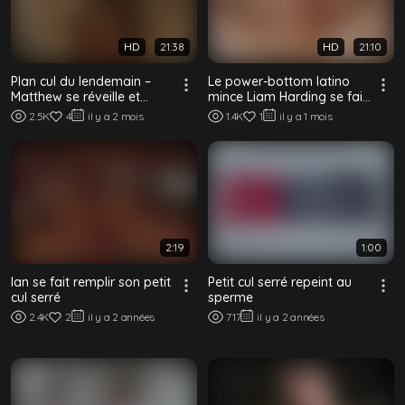
HD
21:38
HD
21:10
Plan cul du lendemain –
Le power-bottom latino
Matthew se réveille et
mince Liam Harding se fait
baise Blake sans capote
baiser brutalement par
2.5K
4
il y a 2 mois
1.4K
1
il y a 1 mois
deux stud...
2:19
1:00
Ian se fait remplir son petit
Petit cul serré repeint au
cul serré
sperme
2.4K
2
il y a 2 années
717
il y a 2 années