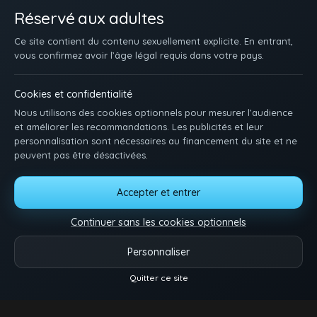
Réservé aux adultes
Ce site contient du contenu sexuellement explicite. En entrant,
vous confirmez avoir l’âge légal requis dans votre pays.
Cookies et confidentialité
Nous utilisons des cookies optionnels pour mesurer l’audience
et améliorer les recommandations. Les publicités et leur
personnalisation sont nécessaires au financement du site et ne
peuvent pas être désactivées.
ACCUEIL
INSCRIPTION
SE CONNECTER
SUPPORT / CONTACT
Accepter et entrer
CONDITIONS D'UTILISATION
DMCA
18 U.S.C. 2257
GÉRER LES COOKIES
Continuer sans les cookies optionnels
Pose-toi et matte des minets qui baisent. Une idée, une envie ? Dis-nous tout.
Personnaliser
Vidéos
Catégories
Modèles
Plus
Quitter ce site
© 2026.
Twink Tube
Reels
- Tous droits réservés.