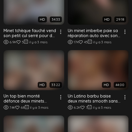
HD
34:33
HD
29:18
Minet tchèque fauché vend
Un minet imberbe paie sa
son petit cul serré pour du
réparation auto avec son
cash – Debt Dandy 210
petit cul serré – Baise crue
6.9K
5
il y a 3 mois
17K
45
il y a 3 mois
par...
HD
33:22
HD
44:00
Un top bien monté
Un Latino barbu baise
défonce deux minets
deux minets smooth sans
soumis sans capote
capote dans un plan à
7.4K
68
il y a 3 mois
6.2K
7
il y a 3 mois
trois torride