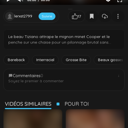
lerxst2799
Suivre
17
Le beau Tiziano attrape le mignon minet Cooper et le
penche sur une chaise pour un pilonnage brutal sans
capote. Il glisse sa grosse bite à cru et ne se retient pas, le
baisant fort sur la chaise puis le jetant au sol pour
continuer. Cooper crie et supplie pour que ce soit plus fort
Bareback
Interracial
Grosse Bite
Beaux gosses
pendant que Tiziano déchire son petit trou serré avec des
coups de reins profonds et puissants.
Commentaires
0
↓
Soyez le premier à commenter
VIDÉOS SIMILAIRES
POUR TOI