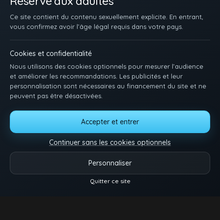
Réservé aux adultes
Ce site contient du contenu sexuellement explicite. En entrant,
vous confirmez avoir l’âge légal requis dans votre pays.
Cookies et confidentialité
Nous utilisons des cookies optionnels pour mesurer l’audience
et améliorer les recommandations. Les publicités et leur
personnalisation sont nécessaires au financement du site et ne
peuvent pas être désactivées.
ACCUEIL
INSCRIPTION
SE CONNECTER
SUPPORT / CONTACT
Accepter et entrer
CONDITIONS D'UTILISATION
DMCA
18 U.S.C. 2257
GÉRER LES COOKIES
Continuer sans les cookies optionnels
Pose-toi et matte des minets qui baisent. Une idée, une envie ? Dis-nous tout.
Personnaliser
Vidéos
Catégories
Modèles
Plus
Quitter ce site
Reels
© 2026.
Twink Tube
- Tous droits réservés.