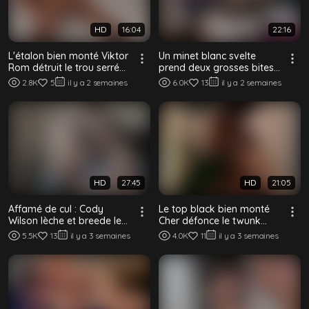
HD
16:04
22:16
L'étalon bien monté Viktor
Un minet blanc svelte
Rom détruit le trou serré
prend deux grosses bites
de Stan Twink sans capote
noires dans un plan à trois
2.8K
5
il y a 2 semaines
6.0K
13
il y a 2 semaines
BBC san...
HD
27:45
HD
21:05
Affamé de cul : Cody
Le top black bien monté
Wilson lèche et breede le
Cher défonce le twunk
minet blond Taylor
mince et tatoué Gonzales
5.5K
13
il y a 3 semaines
4.0K
11
il y a 3 semaines
Coleman sans capote
sans capote