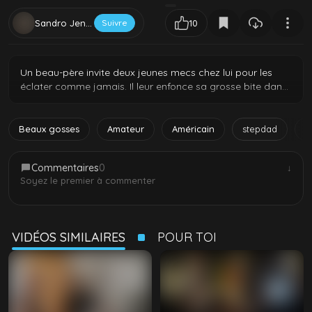
Sandro Jenner
Suivre
10
Un beau-père invite deux jeunes mecs chez lui pour les
éclater comme jamais. Il leur enfonce sa grosse bite dans
le cul tour à tour, les faisant gémir pendant qu'il décharge
sa sauce.
Beaux gosses
Amateur
Américain
stepdad
m
Commentaires
0
↓
Soyez le premier à commenter
VIDÉOS SIMILAIRES
POUR TOI