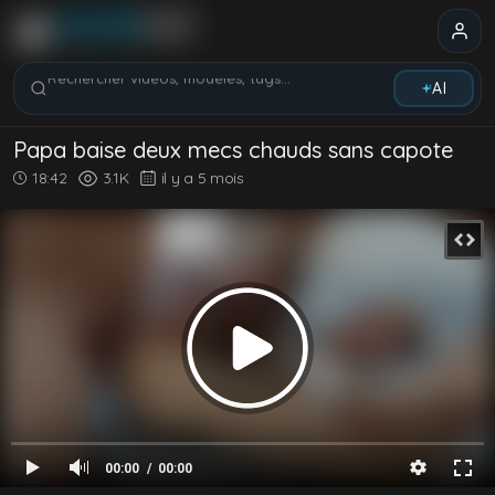
Rechercher vidéos, modèles, tags...
AI
Papa baise deux mecs chauds sans capote
18:42
3.1K
il y a 5 mois
00:00
00:00