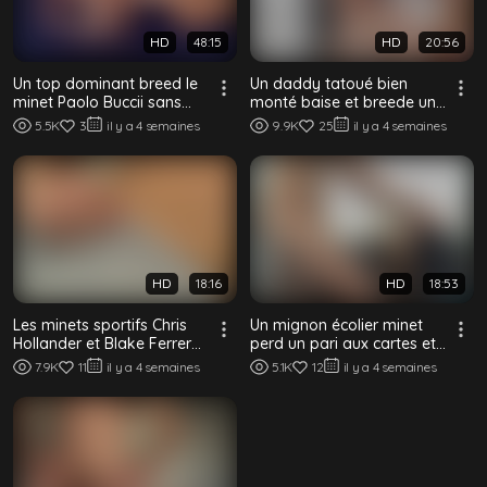
HD
48:15
HD
20:56
Un top dominant breed le
Un daddy tatoué bien
minet Paolo Buccii sans
monté baise et breede un
capote
jeune minet bouclé et lisse
5.5K
3
il y a 4 semaines
9.9K
25
il y a 4 semaines
sans capote
HD
18:16
HD
18:53
Les minets sportifs Chris
Un mignon écolier minet
Hollander et Blake Ferrer
perd un pari aux cartes et
se sucent et se baisent
se fait défoncer le trou
7.9K
11
il y a 4 semaines
5.1K
12
il y a 4 semaines
sans c...
lisse ...