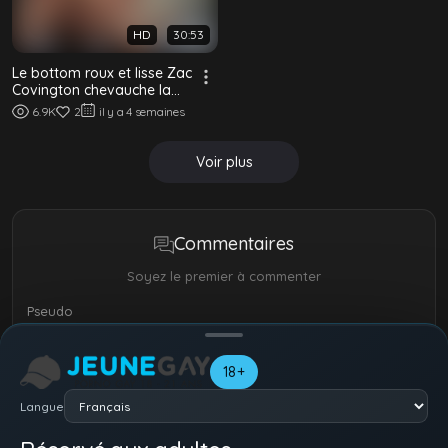
HD
30:53
Le bottom roux et lisse Zac
Covington chevauche la
grosse bite non circoncise
6.9K
2
il y a 4 semaines
du d...
Voir plus
Commentaires
Soyez le premier à commenter
Pseudo
18+
Langue