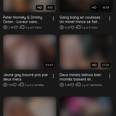
HD
4:10
HD
18:58
Peter Homely & Dmitry
Gang bang en coulisses :
Osten - Livreur sans
Un minet mince se fait
capote
défoncer sans capote par
2.3K
2
il y a 5 mois
6.2K
4
il y a 3 mois
deux mecs
53:47
HD
17:20
Jeune gay bourré pris par
Deux minets latinos bien
deux mecs
montés baisent et
remplissent leur bottom
13K
41
il y a 2 années
3.4K
8
il y a 1 semaine
lisse sans capote