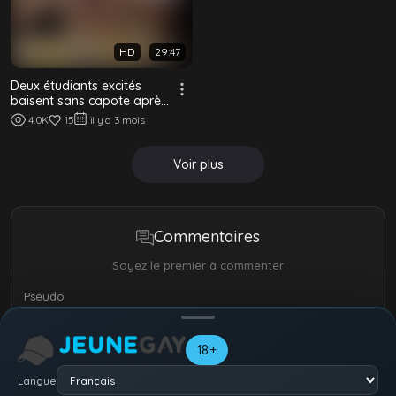
HD
29:47
Deux étudiants excités
baisent sans capote après
les cours dans un plan
4.0K
15
il y a 3 mois
torride
Voir plus
Commentaires
Soyez le premier à commenter
Pseudo
18+
Langue