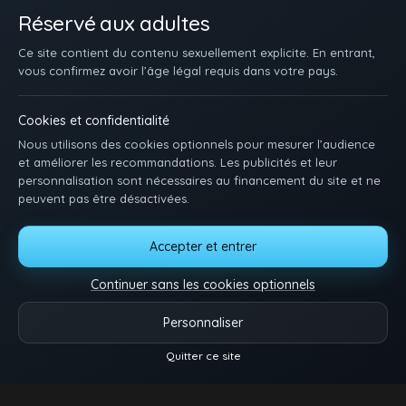
Réservé aux adultes
Ce site contient du contenu sexuellement explicite. En entrant,
vous confirmez avoir l’âge légal requis dans votre pays.
Cookies et confidentialité
Nous utilisons des cookies optionnels pour mesurer l’audience
et améliorer les recommandations. Les publicités et leur
personnalisation sont nécessaires au financement du site et ne
peuvent pas être désactivées.
ACCUEIL
INSCRIPTION
SE CONNECTER
SUPPORT / CONTACT
Accepter et entrer
CONDITIONS D'UTILISATION
DMCA
18 U.S.C. 2257
GÉRER LES COOKIES
Continuer sans les cookies optionnels
Pose-toi et matte des minets qui baisent. Une idée, une envie ? Dis-nous tout.
Personnaliser
Vidéos
Catégories
Modèles
Plus
Quitter ce site
Reels
© 2026.
Twink Tube
- Tous droits réservés.