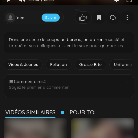
00:00
00:00
feee
Suivre
4
Dans une série de coups au bureau, un patron musclé et
tatoué et ses collègues utilisent le sexe pour grimper les
échelons. De jeunes studs minces se font retirer leur
costume, sucent à fond de grosses bites sur le bureau et
se penchent pour la prendre profond jusqu’à dégouliner
Vieux & Jeunes
Fellation
Grosse Bite
Uniforme
de sperme.
Commentaires
0
↓
Soyez le premier à commenter
VIDÉOS SIMILAIRES
POUR TOI