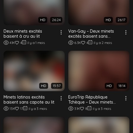
HD
26:24
HD
26:17
Deux minets excités
Van-Gay – Deux minets
baisent à cru au lit
excités baisent sans
capote à l'arrière d'un van
4.1K
4
il y a 1 mois
6.3K
4
il y a 2 mois
HD
15:57
HD
18:14
Minets latinos excités
EuroTrip République
baisent sans capote au lit
Tchèque – Deux minets
excités baisent à cru dans
13K
17
il y a 3 mois
3.1K
8
il y a 3 mois
un hôtel de P...