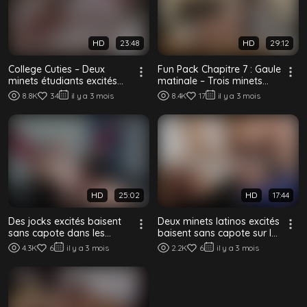
HD
23:48
HD
29:12
College Cuties – Deux
Fun Pack Chapitre 7 : Gaule
minets étudiants excités
matinale – Trois minets
baisent à cru après les
excités baisent sans
8.8K
34
il y a 3 mois
8.4K
17
il y a 3 mois
cours
capote au...
HD
25:02
HD
17:44
Des jocks excités baisent
Deux minets latinos excités
sans capote dans les
baisent sans capote sur le
vestiaires après
lit
4.3K
6
il y a 3 mois
2.2K
6
il y a 3 mois
l'entraînement