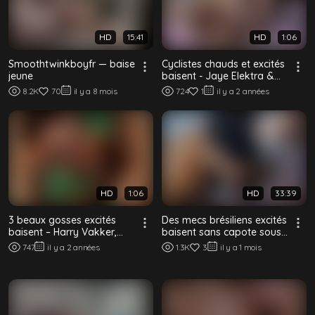
HD
15:41
HD
1:06
Smoothtwinkboyfr — baise
Cyclistes chauds et excités
jeune
baisent - Jaye Elektra &
Paul Ryan
8.2K
70
il y a 8 mois
724
1
il y a 2 années
HD
1:06
HD
33:39
3 beaux gosses excités
Des mecs brésiliens excités
baisent – Harry Vakker,
baisent sans capote sous
Sam Williams & Yuri
le soleil de Rio
747
il y a 2 années
1.3K
3
il y a 1 mois
Adamov