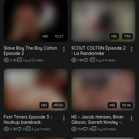
HD
10:27
HD
7:50
Slave Boy The Boy Colton
SCOUT COLTON Épisode 2
Episode 2
- La Randonnée
2.0K
il y a 12 mois
1.8K
1
il y a 4 mois
HD
49:50
HD
35:46
First Timers Episode 3 –
HS – Jacob Hansen, Brian
Hookup bareback
Gibson, Garrett Kinsley –
interracial entre minets
La Maison du Lac : Épisode
5.3K
10
il y a 1 mois
15K
41
il y a 4 mois
Trois