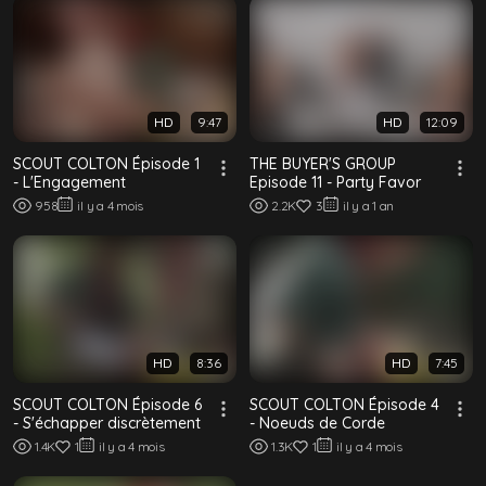
HD
9:47
HD
12:09
SCOUT COLTON Épisode 1
THE BUYER'S GROUP
- L'Engagement
Episode 11 - Party Favor
958
il y a 4 mois
2.2K
3
il y a 1 an
HD
8:36
HD
7:45
SCOUT COLTON Épisode 6
SCOUT COLTON Épisode 4
- S'échapper discrètement
- Noeuds de Corde
1.4K
1
il y a 4 mois
1.3K
1
il y a 4 mois