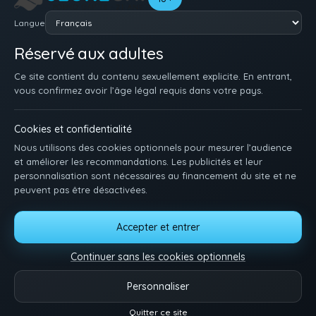
Langue
Réservé aux adultes
Ce site contient du contenu sexuellement explicite. En entrant,
vous confirmez avoir l’âge légal requis dans votre pays.
Cookies et confidentialité
Nous utilisons des cookies optionnels pour mesurer l’audience
et améliorer les recommandations. Les publicités et leur
personnalisation sont nécessaires au financement du site et ne
peuvent pas être désactivées.
ACCUEIL
INSCRIPTION
SE CONNECTER
SUPPORT / CONTACT
Accepter et entrer
CONDITIONS D'UTILISATION
DMCA
18 U.S.C. 2257
GÉRER LES COOKIES
Continuer sans les cookies optionnels
Pose-toi et matte des minets qui baisent. Une idée, une envie ? Dis-nous tout.
Personnaliser
Vidéos
Catégories
Modèles
Plus
Quitter ce site
Reels
© 2026.
Twink Tube
- Tous droits réservés.