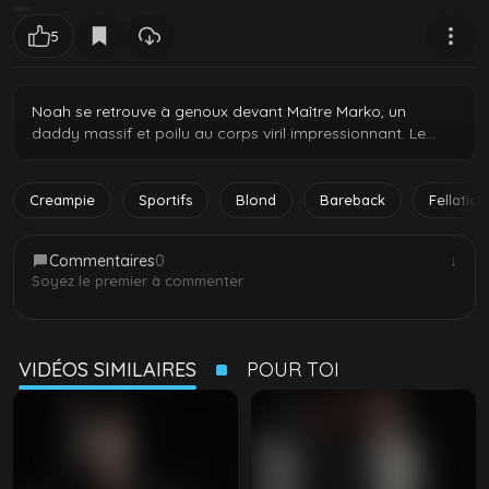
5
Noah se retrouve à genoux devant Maître Marko, un
daddy massif et poilu au corps viril impressionnant. Le
twink se fait baiser bareback sans interruption, passant de
la gorge profonde au cul serré dans un délire de
soumission totale. Un épisode brut où le jeune mec
Creampie
Sportifs
Blond
Bareback
Fellation
encaisse tout le jus de ce bear dominant.
Commentaires
0
↓
Soyez le premier à commenter
VIDÉOS SIMILAIRES
POUR TOI