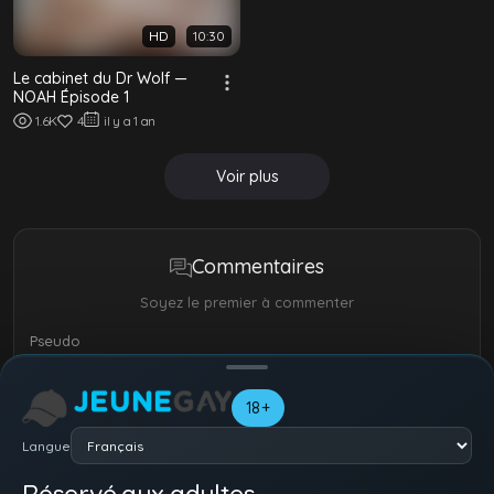
HD
10:30
Le cabinet du Dr Wolf —
NOAH Épisode 1
1.6K
4
il y a 1 an
Voir plus
Commentaires
Soyez le premier à commenter
Pseudo
18+
Langue
Réservé aux adultes