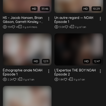
HD
35:46
HD
10:29
HS – Jacob Hansen, Brian
Un autre regard — NOAH
Gibson, Garrett Kinsley –
Épisode 1
La Maison du Lac : Épisode
15K
41
il y a 4 mois
3.0K
6
il y a 1 an
Trois
HD
12:11
HD
12:47
Échographie anale NOAH
L’Expertise THE BOY NOAH
Épisode 1
Épisode 2
2.2K
3
il y a 1 an
1.8K
4
il y a 1 an