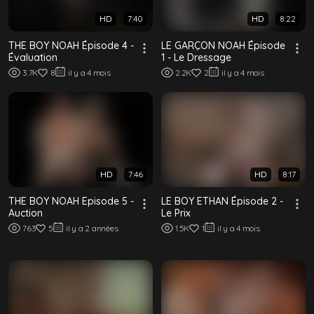
HD
7:40
HD
8:22
THE BOY NOAH Épisode 4 -
LE GARÇON NOAH Épisode
Évaluation
1 - Le Dressage
3.7K
8
il y a 4 mois
2.2K
2
il y a 4 mois
HD
7:46
HD
8:17
THE BOY NOAH Episode 5 -
LE BOY ETHAN Épisode 2 -
Auction
Le Prix
763
5
il y a 2 années
1.5K
1
il y a 4 mois