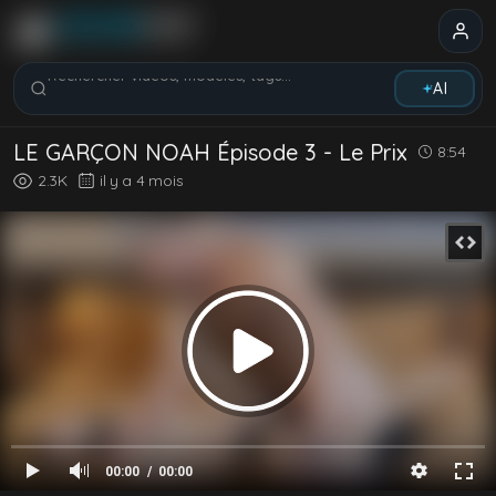
Rechercher vidéos, modèles, tags...
AI
LE GARÇON NOAH Épisode 3 - Le Prix
8:54
2.3K
il y a 4 mois
00:00
00:00