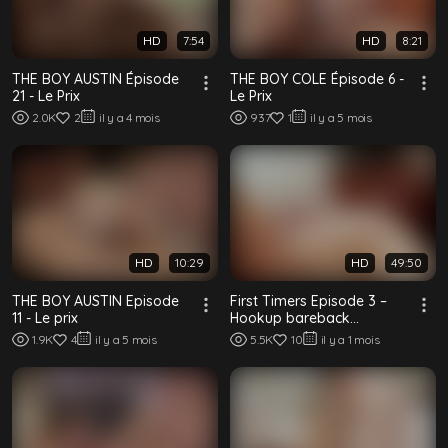
HD
7:54
HD
8:21
THE BOY AUSTIN Épisode
THE BOY COLE Épisode 6 -
21 - Le Prix
Le Prix
2.0K
2
il y a 4 mois
937
1
il y a 5 mois
HD
10:29
HD
49:50
THE BOY AUSTIN Episode
First Timers Episode 3 –
11 - Le prix
Hookup bareback
interracial entre minets
1.9K
4
il y a 5 mois
5.5K
10
il y a 1 mois