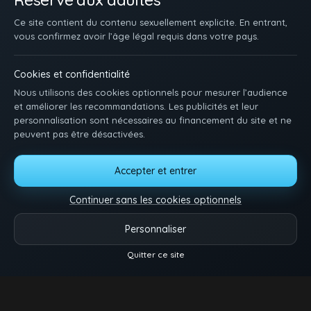
Ce site contient du contenu sexuellement explicite. En entrant,
vous confirmez avoir l’âge légal requis dans votre pays.
Cookies et confidentialité
Nous utilisons des cookies optionnels pour mesurer l’audience
et améliorer les recommandations. Les publicités et leur
personnalisation sont nécessaires au financement du site et ne
peuvent pas être désactivées.
ACCUEIL
INSCRIPTION
SE CONNECTER
SUPPORT / CONTACT
Accepter et entrer
CONDITIONS D'UTILISATION
DMCA
18 U.S.C. 2257
GÉRER LES COOKIES
Continuer sans les cookies optionnels
Pose-toi et matte des minets qui baisent. Une idée, une envie ? Dis-nous tout.
Personnaliser
Vidéos
Catégories
Modèles
Plus
Quitter ce site
Reels
© 2026.
Twink Tube
- Tous droits réservés.