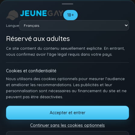
18+
Langue
Réservé aux adultes
Ce site contient du contenu sexuellement explicite. En entrant,
vous confirmez avoir l’âge légal requis dans votre pays.
Cookies et confidentialité
Nous utilisons des cookies optionnels pour mesurer l’audience
et améliorer les recommandations. Les publicités et leur
personnalisation sont nécessaires au financement du site et ne
peuvent pas être désactivées.
ACCUEIL
INSCRIPTION
SE CONNECTER
SUPPORT / CONTACT
Accepter et entrer
CONDITIONS D'UTILISATION
DMCA
18 U.S.C. 2257
GÉRER LES COOKIES
Continuer sans les cookies optionnels
Pose-toi et matte des minets qui baisent. Une idée, une envie ? Dis-nous tout.