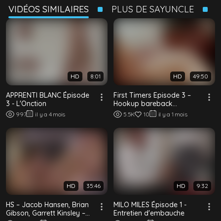
VIDÉOS SIMILAIRES
PLUS DE SAYUNCLE
HD
8:01
HD
49:50
APPRENTI BLANC Épisode
First Timers Episode 3 –
3 - L'Onction
Hookup bareback
interracial entre minets
997
il y a 4 mois
5.5K
10
il y a 1 mois
HD
35:46
HD
9:32
HS – Jacob Hansen, Brian
MILO MILES Épisode 1 -
Gibson, Garrett Kinsley –
Entretien d'embauche