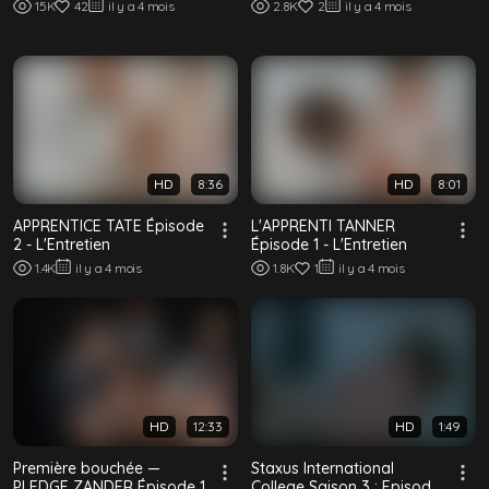
La Maison du Lac : Épisode
15K
42
il y a 4 mois
2.8K
2
il y a 4 mois
Trois
HD
8:36
HD
8:01
APPRENTICE TATE Épisode
L'APPRENTI TANNER
2 - L'Entretien
Épisode 1 - L'Entretien
1.4K
il y a 4 mois
1.8K
1
il y a 4 mois
HD
12:33
HD
1:49
Première bouchée —
Staxus International
PLEDGE ZANDER Épisode 1
College Saison 3 : Episode