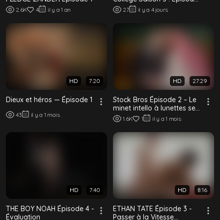
2
2.6K
4
il y a 1 an
27
il y a 4 jours
HD
7:20
HD
27:29
Dieux et héros — Épisode 1
Stock Bros Épisode 2 – Le
minet intello à lunettes se
43
il y a 1 mois
fait engrosser par son
1.6K
1
il y a 1 mois
coloc
HD
7:40
HD
8:16
THE BOY NOAH Épisode 4 -
ETHAN TATE Épisode 3 -
Évaluation
Passer à la Vitesse