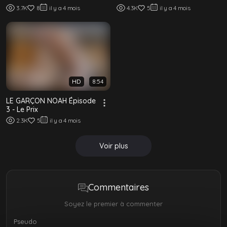
Supérieure
3.7K
8
il y a 4 mois
4.3K
5
il y a 4 mois
HD
8:54
LE GARÇON NOAH Épisode
3 - Le Prix
2.3K
5
il y a 4 mois
Voir plus
Commentaires
Soyez le premier à commenter
Pseudo