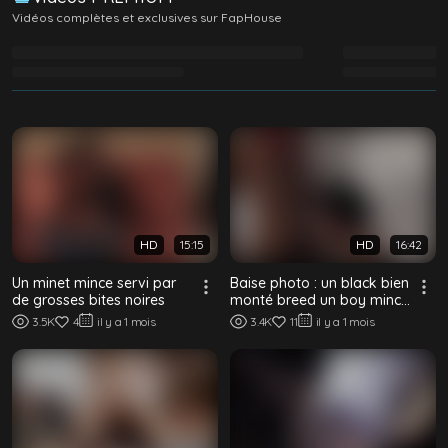
Vidéos complètes et exclusives sur FapHouse
Chargement des vidéos Premium…
HD
15:15
HD
16:42
Un minet mince servi par
Baise photo : un black bien
de grosses bites noires
monté breed un boy mince
à dreads sans capote
3.5K
4
il y a 1 mois
3.4K
11
il y a 1 mois