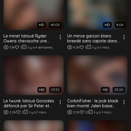
HD
40:03
HD
8:06
Le minet tatoué Ryder
Un mince garçon blanc
Owens chevauche une
breedé sans capote dans
grosse bite noire pour le
une voiture par une grosse
3.1K
3
il y a 4 semaines
4.2K
3
il y a 1 mois
prouver
bite noire
HD
23:52
HD
25:20
Le twunk tatoué Gonzales
CorbinFisher : le jock black
défoncé par Sir Peter et
bien monté Jalen baise
Marlon Costa
son college boy blanc et
2.0K
2
il y a 1 mois
3.5K
10
il y a 1 mois
lisse...