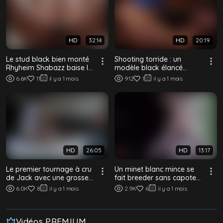
HD
32:14
HD
20:19
Le stud black bien monté
Shooting torride : un
Rhyheim Shabazz baise le
modèle black élancé
minet pâle et lisse Sage
encule à cru le
6.6K
11
il y a 1 mois
912
1
il y a 1 mois
Anson s...
photographe barbu
HD
26:05
HD
13:17
Le premier tournage à cru
Un minet blanc mince se
de Jack avec une grosse
fait breeder sans capote
bite noire
par une grosse bite black
6.0K
8
il y a 1 mois
2.9K
6
il y a 1 mois
Vidéos PREMIUM