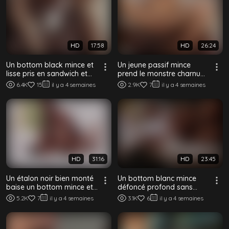
HD
17:58
HD
26:24
Un bottom black mince et
Un jeune passif mince
lisse pris en sandwich et
prend le monstre charnu
breedé par deux tops
d'un black bien monté à
6.4K
15
il y a 4 semaines
2.9K
7
il y a 4 semaines
blacks bie...
cru
HD
31:16
HD
23:45
Un étalon noir bien monté
Un bottom blanc mince
baise un bottom mince et
défoncé profond sans
lisse sans capote
capote par un top noir
5.2K
7
il y a 4 semaines
3.1K
6
il y a 4 semaines
bien monté