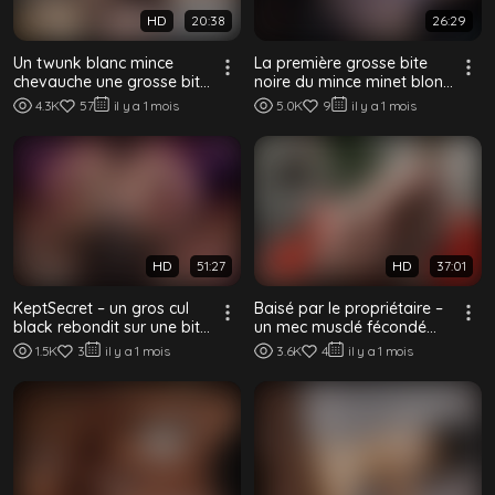
HD
20:38
26:29
Un twunk blanc mince
La première grosse bite
chevauche une grosse bite
noire du mince minet blond
black sans capote sur le
dans la voiture
4.3K
57
il y a 1 mois
5.0K
9
il y a 1 mois
canapé
HD
51:27
HD
37:01
KeptSecret – un gros cul
Baisé par le propriétaire –
black rebondit sur une bite
un mec musclé fécondé
à cru
par un daddy black bien
1.5K
3
il y a 1 mois
3.6K
4
il y a 1 mois
monté