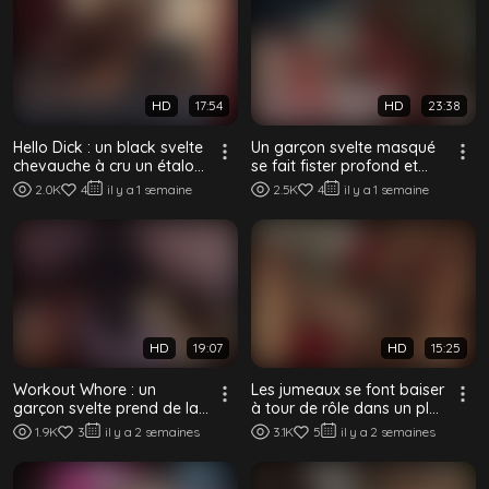
HD
17:54
HD
23:38
Hello Dick : un black svelte
Un garçon svelte masqué
chevauche à cru un étalon
se fait fister profond et
musclé bien monté
béant par un black bien
2.0K
4
il y a 1 semaine
2.5K
4
il y a 1 semaine
monté
HD
19:07
HD
15:25
Workout Whore : un
Les jumeaux se font baiser
garçon svelte prend de la
à tour de rôle dans un plan
bite crue de chaque coloc
à quatre black bien monté
1.9K
3
il y a 2 semaines
3.1K
5
il y a 2 semaines
bien monté