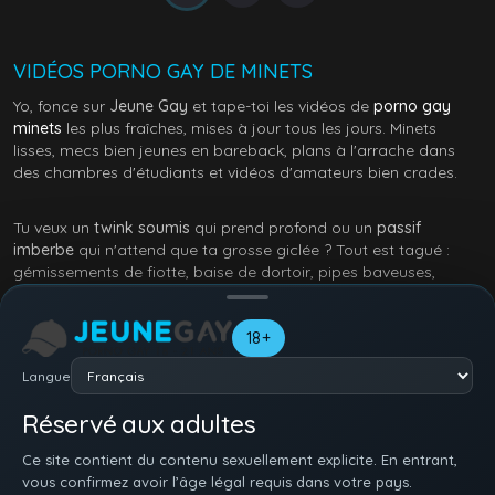
VIDÉOS PORNO GAY DE MINETS
Yo, fonce sur
Jeune Gay
et tape-toi les vidéos de
porno gay
minets
les plus fraîches, mises à jour tous les jours. Minets
lisses, mecs bien jeunes en bareback, plans à l'arrache dans
des chambres d'étudiants et vidéos d'amateurs bien crades.
Tu veux un
twink soumis
qui prend profond ou un
passif
imberbe
qui n'attend que ta grosse giclée ? Tout est tagué :
gémissements de fiotte, baise de dortoir, pipes baveuses,
branlettes en public, ou trios dégueulasses où des
minets se
font ouvrir en deux
.
18+
Parcours les sets – amateurs, trios d'étudiants, rimming crade,
Langue
interracial, solo – et garde tes favoris. Chargement rapide,
extraits non censurés, tout en streaming gratos :
Jeune Gay
Réservé aux adultes
transforme ton écran en vraie zone de baise twink. Sans filtre,
juste du cul jeune et bien chaud.
Ce site contient du contenu sexuellement explicite. En entrant,
vous confirmez avoir l’âge légal requis dans votre pays.