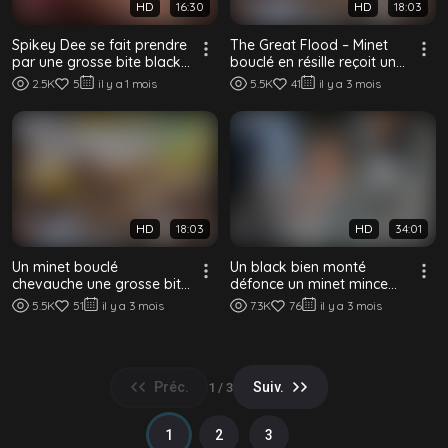
HD
16:30
HD
18:03
Spikey Dee se fait prendre
The Great Flood – Minet
par une grosse bite black
bouclé en résille reçoit une
en string rose
éjaculation interne massive
2.5K
5
il y a 1 mois
5.5K
41
il y a 3 mois
HD
18:03
HD
34:01
Un minet bouclé
Un black bien monté
chevauche une grosse bite
défonce un minet mince
noire en bas résille
sur le balcon
5.5K
51
il y a 3 mois
7.3K
76
il y a 3 mois
Préc.
Suiv.
1 / 3
1
2
3