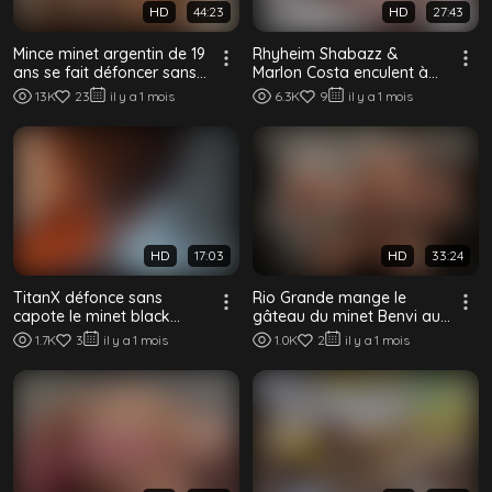
HD
44:23
HD
27:43
Mince minet argentin de 19
Rhyheim Shabazz &
ans se fait défoncer sans
Marlon Costa enculent à
capote par une grosse bite
deux le minet Sam Ledger
13K
23
il y a 1 mois
6.3K
9
il y a 1 mois
bl...
HD
17:03
HD
33:24
TitanX défonce sans
Rio Grande mange le
capote le minet black
gâteau du minet Benvi au
Roxas Caelum
petit-déj – bareback
1.7K
3
il y a 1 mois
1.0K
2
il y a 1 mois
interracial