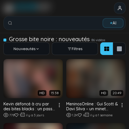
Rechercher vidéos, modèles, tags...
AI
Grosse bite noire : nouveautés
86 vidéos
Nouveautés
Filtres
HD
15:38
HD
20:49
Kevin défoncé à cru par
MeninosOnline : Gui Scott &
des bites blacks : un passif
Davi Silva – un minet
blond en harnais sert deux
rejoint son coloc black
778
1
il y a 3 jours
1.2K
6
il y a 1 semaine
bl...
pour une...