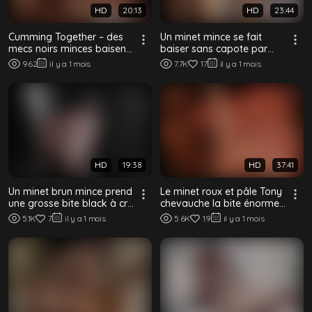
HD
20:13
HD
23:44
Cumming Together – des
Un minet mince se fait
mecs noirs minces baisent
baiser sans capote par
à cru à Harlem
son coach black musclé
962
il y a 1 mois
7.7K
17
il y a 1 mois
dans les vest...
HD
19:38
HD
37:41
Un minet brun mince prend
Le minet roux et pâle Tony
une grosse bite black à cru
chevauche la bite énorme
dans un rêve de luxure
de son top black musclé
5.1K
7
il y a 1 mois
5.6K
19
il y a 1 mois
sensuel
sans c...