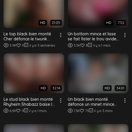
HD
21:05
HD
7:52
Le top black bien monté
Un bottom mince et lisse
Cher défonce le twunk
se fait fister le trou avide
mince et tatoué Gonzales
en profondeur par un top
3.9K
11
il y a 3 semaines
3.5K
8
il y a 1 mois
sans capote
bla...
HD
32:14
HD
34:01
Le stud black bien monté
Un black bien monté
Rhyheim Shabazz baise le
défonce un minet mince
minet pâle et lisse Sage
sur le balcon
6.5K
11
il y a 1 mois
7.3K
75
il y a 3 mois
Anson s...