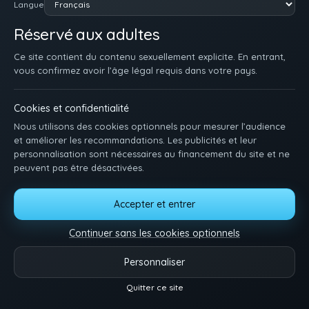
Langue
Réservé aux adultes
Ce site contient du contenu sexuellement explicite. En entrant,
vous confirmez avoir l’âge légal requis dans votre pays.
Cookies et confidentialité
Nous utilisons des cookies optionnels pour mesurer l’audience
et améliorer les recommandations. Les publicités et leur
personnalisation sont nécessaires au financement du site et ne
peuvent pas être désactivées.
ACCUEIL
INSCRIPTION
SE CONNECTER
SUPPORT / CONTACT
Accepter et entrer
CONDITIONS D'UTILISATION
DMCA
18 U.S.C. 2257
GÉRER LES COOKIES
Continuer sans les cookies optionnels
Pose-toi et matte des minets qui baisent. Une idée, une envie ? Dis-nous tout.
Personnaliser
Vidéos
Catégories
Modèles
Plus
Quitter ce site
Reels
© 2026.
Twink Tube
- Tous droits réservés.