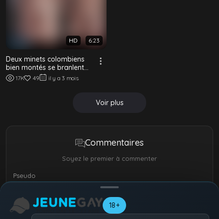
HD
6:23
Deux minets colombiens
bien montés se branlent
ensemble et lâchent des
17K
49
il y a 3 mois
giclées éno...
Voir plus
Commentaires
Soyez le premier à commenter
Pseudo
18+