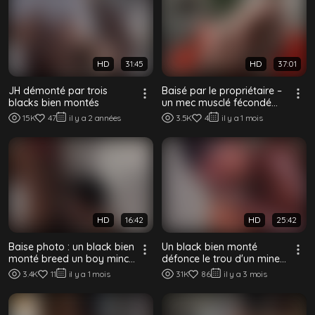
HD
31:45
HD
37:01
JH démonté par trois
Baisé par le propriétaire –
blacks bien montés
un mec musclé fécondé
par un daddy black bien
15K
47
il y a 2 années
3.5K
4
il y a 1 mois
monté
HD
16:42
HD
25:42
Baise photo : un black bien
Un black bien monté
monté breed un boy mince
défonce le trou d'un minet
à dreads sans capote
mince sans capote –
3.4K
11
il y a 1 mois
31K
86
il y a 3 mois
Bareback interr...