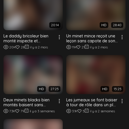
20:14
HD
28:40
Le daddy bricoleur bien
Un minet mince reçoit une
monté inspecte et
leçon sans capote de son
ensemence son client
pote black bien monté
20K
28
il y a 2 mois
11K
21
il y a 2 mois
minet sans capote
HD
27:25
HD
15:25
Deux minets blacks bien
Les jumeaux se font baiser
montés baisent sans
à tour de rôle dans un plan
capote dans une chambre
à quatre black bien monté
7.3K
79
il y a 3 semaines
3.1K
5
il y a 2 semaines
colorée