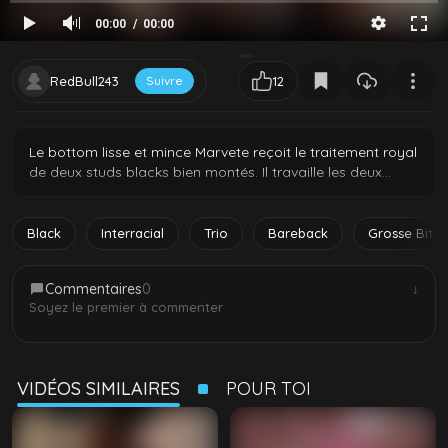
00:00
00:00
RedBull243
Suivre
12
Le bottom lisse et mince Marvete reçoit le traitement royal
de deux studs blacks bien montés. Il travaille les deux
grosses bites avec sa bouche avant de les prendre au
fond, se faisant embrocher des deux côtés en bareback
jusqu’à ce que les deux tops breedent son trou serré.
Black
Interracial
Trio
Bareback
Grosse Bite
Commentaires
0
↓
Soyez le premier à commenter
VIDÉOS SIMILAIRES
POUR TOI