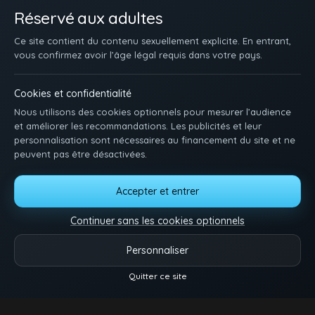
Réservé aux adultes
Ce site contient du contenu sexuellement explicite. En entrant,
vous confirmez avoir l’âge légal requis dans votre pays.
Cookies et confidentialité
Nous utilisons des cookies optionnels pour mesurer l’audience
et améliorer les recommandations. Les publicités et leur
personnalisation sont nécessaires au financement du site et ne
peuvent pas être désactivées.
ACCUEIL
INSCRIPTION
SE CONNECTER
SUPPORT / CONTACT
Accepter et entrer
CONDITIONS D'UTILISATION
DMCA
18 U.S.C. 2257
GÉRER LES COOKIES
Continuer sans les cookies optionnels
Pose-toi et matte des minets qui baisent. Une idée, une envie ? Dis-nous tout.
Personnaliser
Vidéos
Catégories
Modèles
Plus
Quitter ce site
Reels
© 2026.
Twink Tube
- Tous droits réservés.