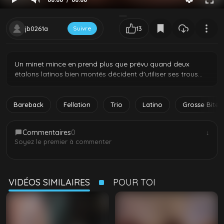
00:00
00:00
jb0261a
Suivre
13
Un minet mince en prend plus que prévu quand deux
étalons latinos bien montés décident d'utiliser ses trous
serrés. Ils lui étirent la bouche et le cul à tour de rôle avec
leurs grosses bites à cru, l'embrochent et le prennent à
deux dans toutes les positions. Le petit passif gourmand
Bareback
Fellation
Trio
Latino
Grosse Bite
en redemande pendant qu'ils le pilonnent sans relâche, se
le passant comme un jouet.
Commentaires
0
↓
Soyez le premier à commenter
VIDÉOS SIMILAIRES
POUR TOI