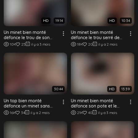
HD
19:14
HD
10:34
Un minet bien monté
Un minet bien monté
défonce le trou de son
défonce le trou serré de
mec avec son énorme bite
son passif sans capote
10K
25
il y a 3 mois
18K
20
il y a 2 mois
crue
30:44
HD
13:39
Un top bien monté
Un minet bien monté
défonce un minet sans
défonce son pote et le
capote sur le lit
laisse béant
16K
34
il y a 2 mois
21K
40
il y a 3 mois