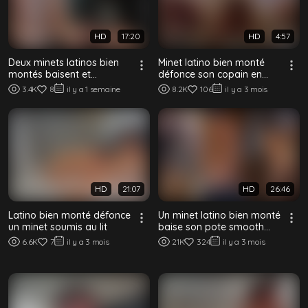
HD
17:20
HD
4:57
Deux minets latinos bien
Minet latino bien monté
montés baisent et
défonce son copain en
remplissent leur bottom
levrette sans capote
3.4K
8
il y a 1 semaine
8.2K
106
il y a 3 mois
lisse sans capote
HD
21:07
HD
26:46
Latino bien monté défonce
Un minet latino bien monté
un minet soumis au lit
baise son pote smooth
sans capote
6.6K
7
il y a 3 mois
21K
324
il y a 3 mois