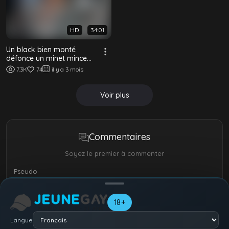
HD
34:01
Un black bien monté
défonce un minet mince
sur le balcon
7.3K
74
il y a 3 mois
Voir plus
Commentaires
Soyez le premier à commenter
Pseudo
18+
Langue