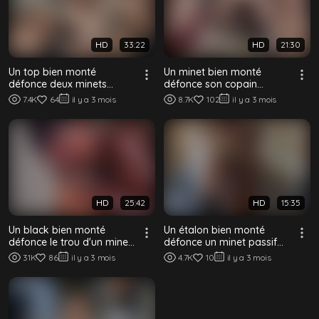
HD
33:22
HD
21:30
Un top bien monté
Un minet bien monté
défonce deux minets
défonce son copain
soumis sans capote
smooth sur le canapé
7.4K
64
il y a 3 mois
8.7K
102
il y a 3 mois
HD
25:42
HD
15:35
Un black bien monté
Un étalon bien monté
défonce le trou d'un minet
défonce un minet passif
mince sans capote –
sans capote avec sa bite
31K
86
il y a 3 mois
4.7K
10
il y a 3 mois
Bareback interr...
énorme