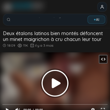
Rechercher vidéos, modèles, tags...
AI
Deux étalons latinos bien montés défoncent
un minet maigrichon à cru chacun leur tour
18:09
11K
il y a 3 mois