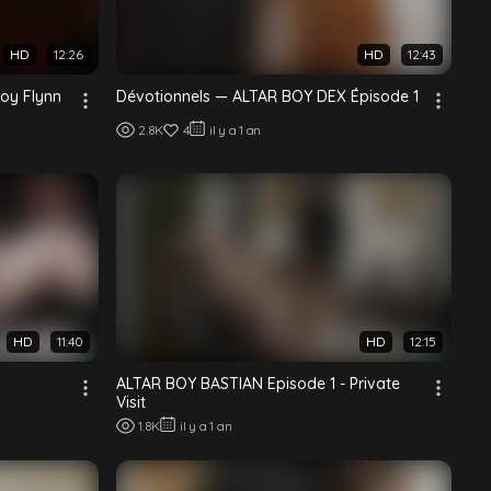
HD
12:26
HD
12:43
Boy Flynn
Dévotionnels — ALTAR BOY DEX Épisode 1
2.8K
4
il y a 1 an
HD
11:40
HD
12:15
ALTAR BOY BASTIAN Episode 1 - Private
Visit
1.8K
il y a 1 an