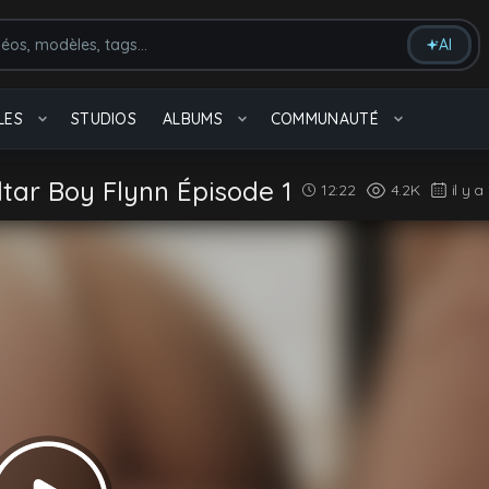
AI
massage
Arabe
LES
STUDIOS
ALBUMS
COMMUNAUTÉ
Tout voir
tar Boy Flynn Épisode 1
12:22
4.2K
il y 
Bareback
6.4K videos
Fellation
3.9K videos
Tout voir