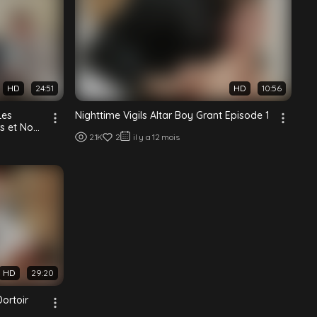
HD
24:51
HD
10:56
Les
Nighttime Vigils Altar Boy Grant Episode 1
rs et Noah
2.1K
2
il y a 12 mois
HD
29:20
Dortoir