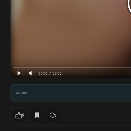
Manuel Emilio
Jayden Marcos
Brayden St. Jaymes
Josh Cannon
Diego Starr
Marcus Barrett
00:00
00:00
vidéos
9