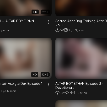
HD
11:38
l — ALTAR BOY FLYNN
Sacred Altar Boy Training Altar 
Vol. 1
il y a 1 an
162
il y a 3 jours
HD
12:42
rtoir Acolyte Dex Épisode 1
ALTAR BOY ETHAN Épisode 3 -
Devotionals
il y a 12 mois
4.2K
5
il y a 1 an