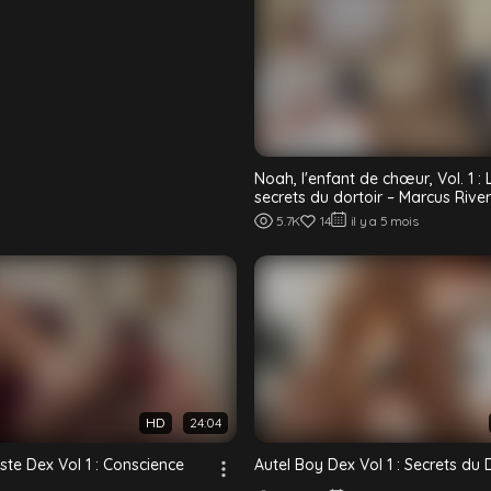
Noah, l'enfant de chœur, Vol. 1 : 
secrets du dortoir – Marcus Rive
W...
5.7K
14
il y a 5 mois
HD
24:04
iste Dex Vol 1 : Conscience
Autel Boy Dex Vol 1 : Secrets du 