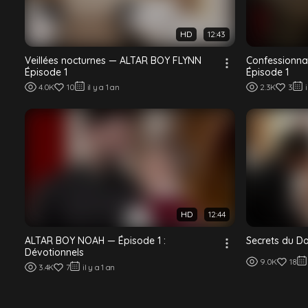
HD
12:43
Veillées nocturnes — ALTAR BOY FLYNN
Confessionna
Épisode 1
Épisode 1
4.0K
10
il y a 1 an
2.3K
3
HD
12:44
ALTAR BOY NOAH — Épisode 1 :
Secrets du Do
Dévotionnels
9.0K
18
3.4K
7
il y a 1 an