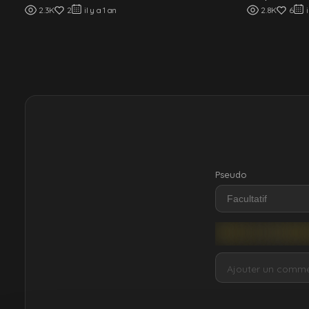
2.3K
2
il y a 1 an
2.8K
6
Pseudo